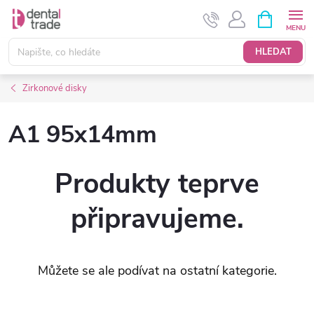
Přejít
NÁKUPNÍ
KOŠÍK
na
obsah
HLEDAT
Zirkonové disky
A1 95x14mm
Produkty teprve
připravujeme.
Můžete se ale podívat na ostatní kategorie.