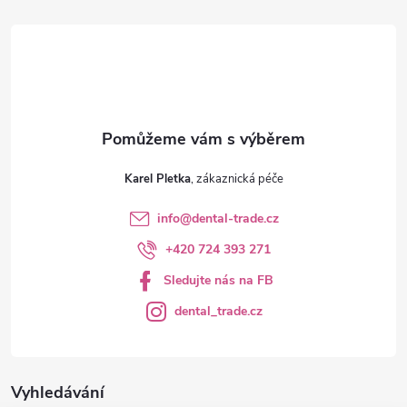
t
í
Karel Pletka
info
@
dental-trade.cz
+420 724 393 271
Sledujte nás na FB
dental_trade.cz
Vyhledávání