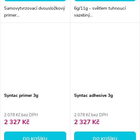
Samovytvrzovací dvousložkový
6g/11g - světlem tuhnoucí
primer...
vazebný...
Syntac primer 3g
Syntac adhesive 3g
2 078 Kč bez DPH
2 078 Kč bez DPH
2 327 Kč
2 327 Kč
DO KOŠÍKU
DO KOŠÍKU