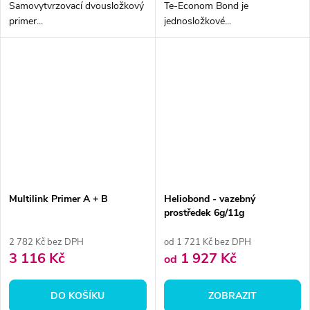
Samovytvrzovací dvousložkový
Te-Econom Bond je
primer...
jednosložkové...
Multilink Primer A + B
Heliobond - vazebný
prostředek 6g/11g
2 782 Kč bez DPH
od 1 721 Kč bez DPH
3 116 Kč
1 927 Kč
od
DO KOŠÍKU
ZOBRAZIT