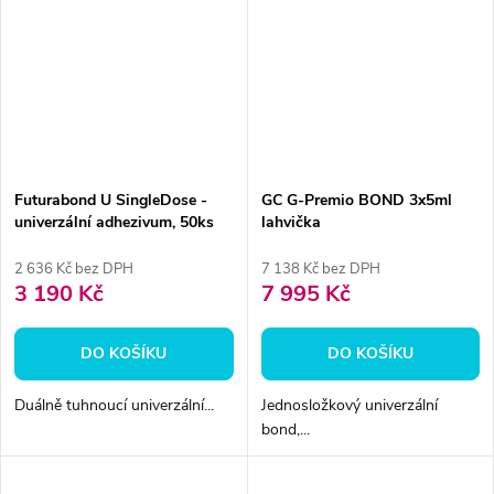
Futurabond U SingleDose -
GC G-Premio BOND 3x5ml
univerzální adhezivum, 50ks
lahvička
2 636 Kč bez DPH
7 138 Kč bez DPH
3 190 Kč
7 995 Kč
DO KOŠÍKU
DO KOŠÍKU
Duálně tuhnoucí univerzální...
Jednosložkový univerzální
bond,...