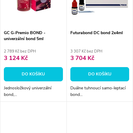
ů
ů
GC G-Premio BOND -
Futurabond DC bond 2x4ml
univerzální bond 5ml
2 789 Kč bez DPH
3 307 Kč bez DPH
3 124 Kč
3 704 Kč
DO KOŠÍKU
DO KOŠÍKU
Jednosložkový univerzální
Duálne tuhnoucí samo-leptací
bond,...
bond...