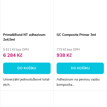
Prime&Bond NT adhezivum
GC Composite Primer 3ml
2x4,5ml
5 611 Kč bez DPH
775 Kč bez DPH
6 284 Kč
938 Kč
DO KOŠÍKU
DO KOŠÍKU
Univerzální jednosložkové total-
Adhezivum na pevnou vazbu
etch...
kompozita...