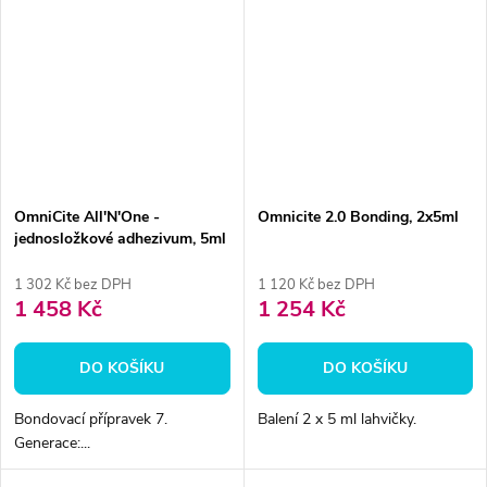
OmniCite All'N'One -
Omnicite 2.0 Bonding, 2x5ml
jednosložkové adhezivum, 5ml
1 302 Kč bez DPH
1 120 Kč bez DPH
1 458 Kč
1 254 Kč
DO KOŠÍKU
DO KOŠÍKU
Bondovací přípravek 7.
Balení 2 x 5 ml lahvičky.
Generace:...