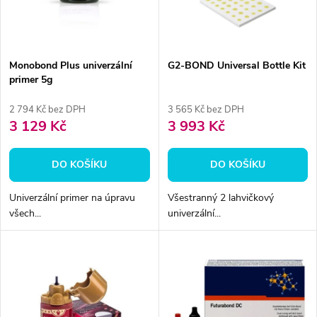
n
i
í
s
p
Monobond Plus univerzální
G2-BOND Universal Bottle Kit
primer 5g
p
r
2 794 Kč bez DPH
3 565 Kč bez DPH
r
3 129 Kč
3 993 Kč
o
o
DO KOŠÍKU
DO KOŠÍKU
d
d
Univerzální primer na úpravu
Všestranný 2 lahvičkový
u
všech...
univerzální...
u
k
k
t
t