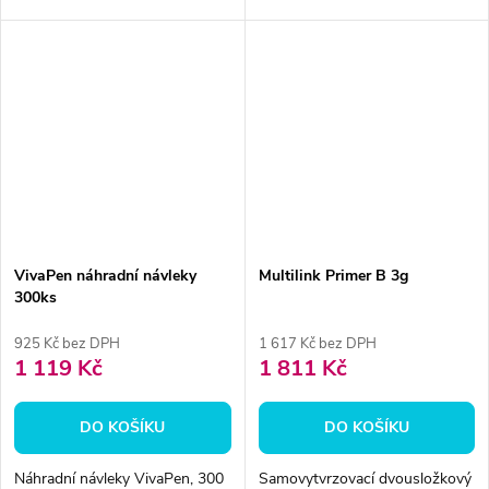
VivaPen náhradní návleky
Multilink Primer B 3g
300ks
925 Kč bez DPH
1 617 Kč bez DPH
1 119 Kč
1 811 Kč
DO KOŠÍKU
DO KOŠÍKU
Náhradní návleky VivaPen, 300
Samovytvrzovací dvousložkový