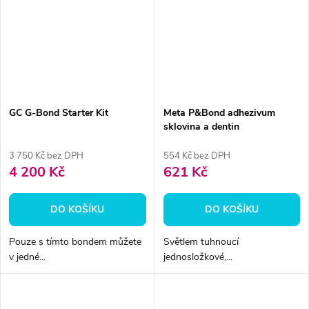
GC G-Bond Starter Kit
Meta P&Bond adhezivum
sklovina a dentin
3 750 Kč bez DPH
554 Kč bez DPH
4 200 Kč
621 Kč
DO KOŠÍKU
DO KOŠÍKU
Pouze s tímto bondem můžete
Světlem tuhnoucí
v jedné...
jednosložkové,...