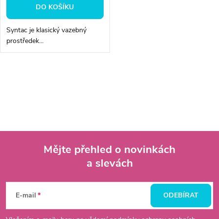
DO KOŠÍKU
Syntac je klasický vazebný
prostředek...
O
v
l
á
Mějte přehled o novinkách
d
a slevách
Z
a
á
c
E-mail
ODEBÍRAT
í