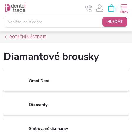
Přejít
NÁKUPNÍ
KOŠÍK
na
obsah
HLEDAT
ROTAČNÍ NÁSTROJE
Diamantové brousky
Omni Dent
Diamanty
Sintrované diamanty