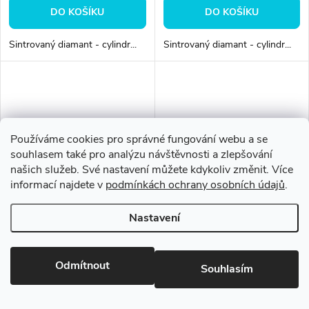
DO KOŠÍKU
DO KOŠÍKU
Sintrovaný diamant - cylindr...
Sintrovaný diamant - cylindr...
Používáme cookies pro správné fungování webu a se
souhlasem také pro analýzu návštěvnosti a zlepšování
našich služeb. Své nastavení můžete kdykoliv změnit. Více
informací najdete v
podmínkách ochrany osobních údajů
.
Nastavení
Sintrovaný diamant - cylindr
Sintrovaný diamant - cylindr
zakulacený Ø 8mm normal
zakulacený Ø 5mm normal
Odmítnout
492 Kč bez DPH
492 Kč bez DPH
Souhlasím
595 Kč
595 Kč