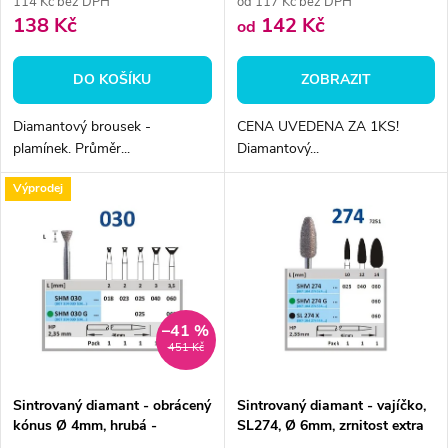
r
114 Kč bez DPH
od 117 Kč bez DPH
r
138 Kč
142 Kč
od
o
o
DO KOŠÍKU
ZOBRAZIT
d
d
Diamantový brousek -
CENA UVEDENA ZA 1KS!
u
plamínek. Průměr...
Diamantový...
u
k
Výprodej
k
t
t
ů
ů
–41 %
451 Kč
Sintrovaný diamant - obrácený
Sintrovaný diamant - vajíčko,
kónus Ø 4mm, hrubá -
SL274, Ø 6mm, zrnitost extra
DOPRODEJ
hrubá