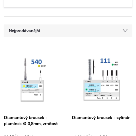
Ř
Nejprodávanější
a
Nejlevnější
V
Nejdražší
z
ý
Abecedně
e
p
n
i
í
s
p
Diamantový brousek -
Diamantový brousek - cylindr
plamínek Ø 0,8mm, zrnitost
p
extra jemná