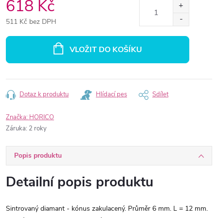
618 Kč
511 Kč bez DPH
Měrná
cena:
VLOŽIT DO KOŠÍKU
Dotaz k produktu
Hlídací pes
Sdílet
Značka:
HORICO
Záruka
:
2 roky
Popis produktu
Detailní popis produktu
Sintrovaný diamant - kónus zakulacený. Průměr 6 mm. L = 12 mm.