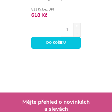
hrubá
511 Kč bez DPH
618 Kč
DO KOŠÍKU
Mějte přehled o novinkách
a slevách