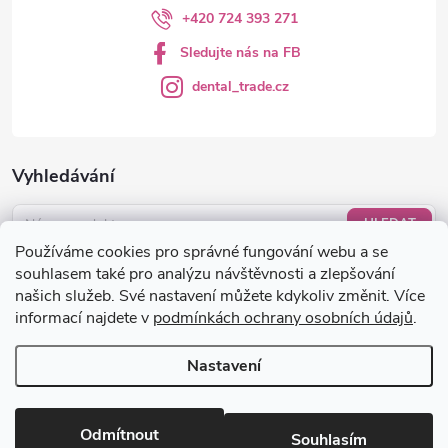
+420 724 393 271
Sledujte nás na FB
dental_trade.cz
Vyhledávání
HLEDAT
Používáme cookies pro správné fungování webu a se
Nákupní košík
souhlasem také pro analýzu návštěvnosti a zlepšování
našich služeb. Své nastavení můžete kdykoliv změnit. Více
informací najdete v
podmínkách ochrany osobních údajů
.
0
KS /
0 KČ
Nastavení
Copyright 2026
dental-trade.cz
. Všechna práva vyhrazena.
Upravit
nastavení cookies
Odmítnout
Souhlasím