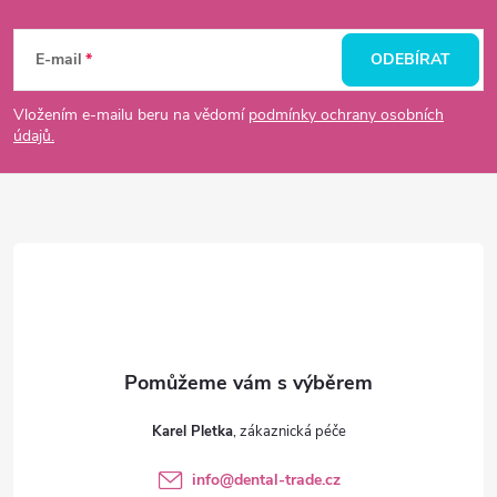
Z
á
E-mail
ODEBÍRAT
p
Vložením e-mailu beru na vědomí
podmínky ochrany osobních
údajů.
a
t
í
Karel Pletka
info
@
dental-trade.cz