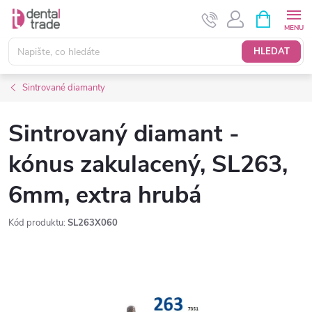
Přejít
NÁKUPNÍ
KOŠÍK
na
obsah
HLEDAT
Sintrované diamanty
Sintrovaný diamant -
kónus zakulacený, SL263,
6mm, extra hrubá
Kód produktu:
SL263X060