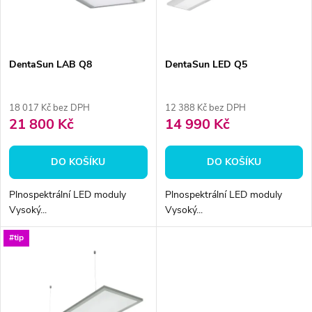
n
i
í
s
p
DentaSun LAB Q8
DentaSun LED Q5
p
r
18 017 Kč bez DPH
12 388 Kč bez DPH
r
21 800 Kč
14 990 Kč
o
o
DO KOŠÍKU
DO KOŠÍKU
d
d
Plnospektrální LED moduly
Plnospektrální LED moduly
u
Vysoký...
Vysoký...
u
k
#tip
k
t
t