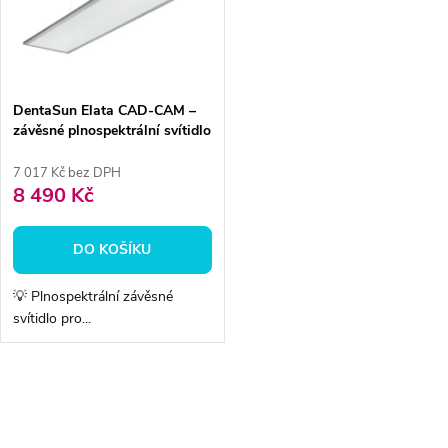
ů
ů
DentaSun Elata CAD-CAM –
závěsné plnospektrální svítidlo
7 017 Kč bez DPH
8 490 Kč
DO KOŠÍKU
💡 Plnospektrální závěsné
svítidlo pro...
O
v