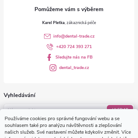
v
ý
Karel Pletka
p
info
@
dental-trade.cz
i
+420 724 393 271
s
Sledujte nás na FB
u
dental_trade.cz
Vyhledávání
HLEDAT
Používáme cookies pro správné fungování webu a se
Nákupní košík
souhlasem také pro analýzu návštěvnosti a zlepšování
našich služeb. Své nastavení můžete kdykoliv změnit. Více