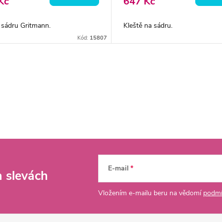
Kč
647 Kč
 sádru Gritmann.
Kleště na sádru.
Kód:
15807
E-mail
a slevách
Vložením e-mailu beru na vědomí
podmí