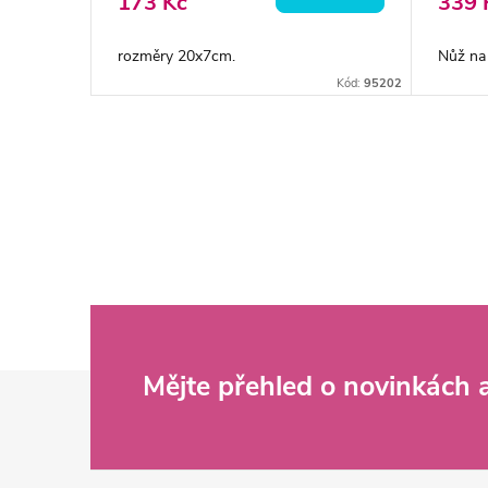
o
173 Kč
339 
u
d
rozměry 20x7cm.
Nůž na
k
Kód:
95202
u
t
k
O
ů
v
t
l
ů
á
d
Z
Mějte přehled o novinkách
a
c
á
í