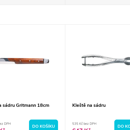
a sádru Gritmann 18cm
Kleště na sádru
bez DPH
535 Kč bez DPH
DO KOŠÍKU
DO K