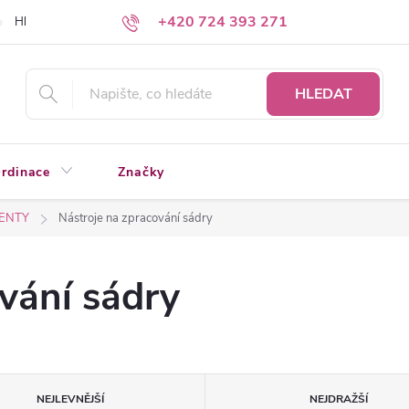
+420 724 393 271
Hledáte a nenacházíte?
Napište nám
HLEDAT
rdinace
Značky
MENTY
Nástroje na zpracování sádry
vání sádry
NEJLEVNĚJŠÍ
NEJDRAŽŠÍ