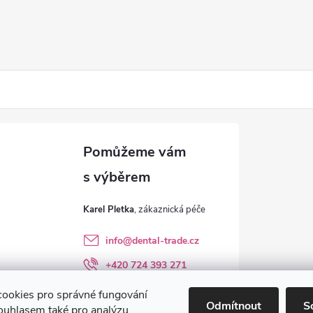
Karel Pletka
info
@
dental-trade.cz
+420 724 393 271
Sledujte nás na FB
ookies pro správné fungování
Odmítnout
S
ouhlasem také pro analýzu