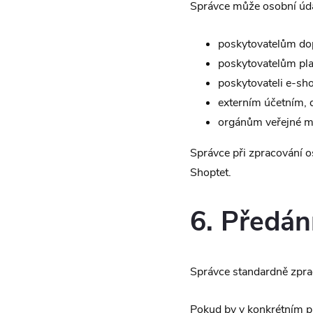
Správce může osobní úd
poskytovatelům dop
poskytovatelům pla
poskytovateli e-sh
externím účetním,
orgánům veřejné mo
Správce při zpracování 
Shoptet.
6. Předá
Správce standardně zpra
Pokud by v konkrétním p