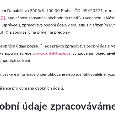
ídlem Donatellova 2003/6, 100 00 Praha, IČO: 09420371, e-mai
271
, společnost zapsaná v obchodním rejstříku vedeném u Měs
n „správce“), zpracovává osobní údaje v souladu s Nařízením E
R) a souvisejícími právními předpisy.
obních údajů popisují, jak správce zpracovává osobní údaje fy
e-shopu na adrese
www.dental-trade.cz
, vyřizováním objednáve
chodních sdělení.
 veškeré informace o identifikované nebo identifikovatelné fyzi
řence pro ochranu osobních údajů.
sobní údaje zpracovávám