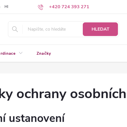
+420 724 393 271
Hledáte a nenacházíte?
Napište nám
HLEDAT
rdinace
Značky
y ochrany osobních
ní ustanovení