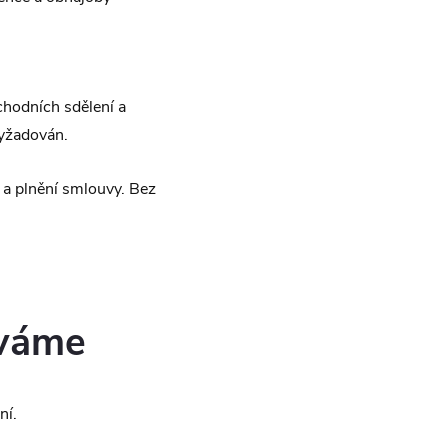
hodních sdělení a
vyžadován.
a plnění smlouvy. Bez
áváme
ní.