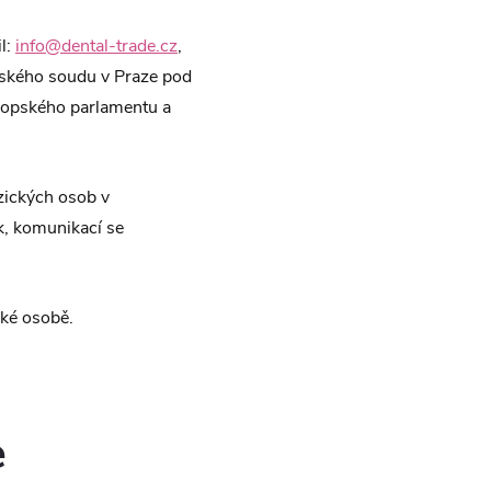
l:
info@dental-trade.cz
,
tského soudu v Praze pod
vropského parlamentu a
zických osob v
k, komunikací se
cké osobě.
e