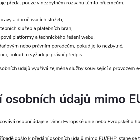
aje předat pouze v nezbytném rozsahu těmto příjemcům:
ravy a doručovacích služeb,
tebních služeb a platebních bran,
opové platformy a technického řešení webu,
 daňovým nebo právním poradcům, pokud je to nezbytné,
ci, pokud to vyžaduje právní předpis.
osobních údajů využívá zejména služby související s provozem 
ní osobních údajů mimo 
covává osobní údaje v rámci Evropské unie nebo Evropského h
řípadě došlo k předání osobních údajů mimo EU/EHP, stane se t