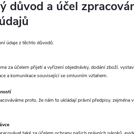
ý důvod a účel zpracová
údajů
ní údaje z těchto důvodů:
e za účelem přijetí a vyřízení objednávky, dodání zboží, vysta
mace a komunikace související se smluvním vztahem.
nností
acováváme proto, že nám to ukládají právní předpisy, zejména v o
ávce
acovávat také za účelem ochrany našich právních nároků, evid