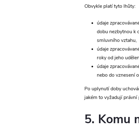
Obvykle platí tyto lhůty:
údaje zpracovávané
dobu nezbytnou k o
smluvního vztahu,
údaje zpracovávané
roky od jeho udělen
údaje zpracovávan
nebo do vznesení o
Po uplynutí doby uchová
jakém to vyžadují právní 
5. Komu 