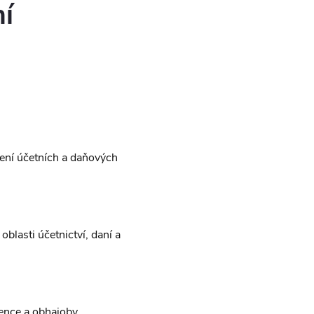
ní
vení účetních a daňových
blasti účetnictví, daní a
ence a obhajoby