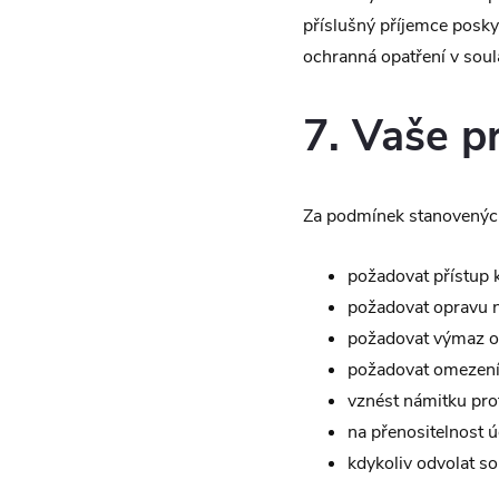
příslušný příjemce posky
ochranná opatření v sou
7. Vaše p
Za podmínek stanovenýc
požadovat přístup
požadovat opravu 
požadovat výmaz o
požadovat omezení
vznést námitku prot
na přenositelnost ú
kdykoliv odvolat s