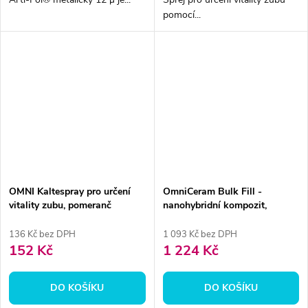
pomocí...
OMNI Kaltespray pro určení
OmniCeram Bulk Fill -
vitality zubu, pomeranč
nanohybridní kompozit,
15x0,25g kompule
136 Kč bez DPH
1 093 Kč bez DPH
152 Kč
1 224 Kč
DO KOŠÍKU
DO KOŠÍKU