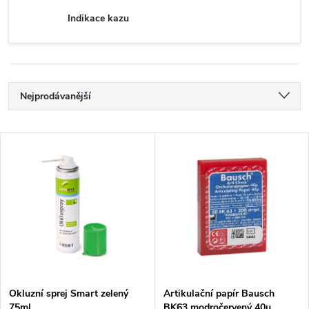
Indikace kazu
Ř
Nejprodávanější
a
Nejlevnější
V
Nejdražší
z
ý
Abecedně
e
p
n
i
í
s
p
Okluzní sprej Smart zelený
Artikulační papír Bausch
75ml
BK63 modročervený 40µ