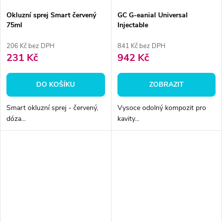
Okluzní sprej Smart červený
GC G-eanial Universal
75ml
Injectable
206 Kč bez DPH
841 Kč bez DPH
231 Kč
942 Kč
DO KOŠÍKU
ZOBRAZIT
Smart okluzní sprej - červený,
Vysoce odolný kompozit pro
dóza...
kavity...