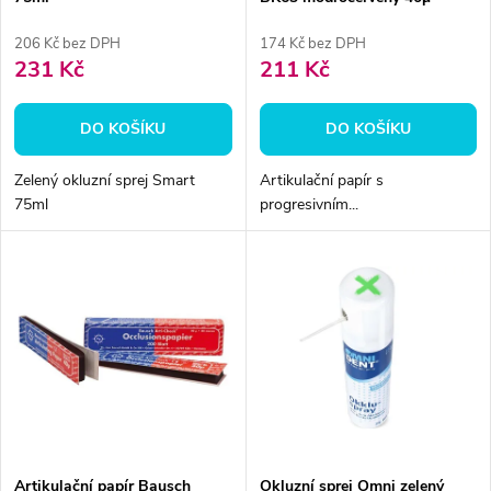
p
200ks
r
206 Kč bez DPH
174 Kč bez DPH
r
231 Kč
211 Kč
o
o
DO KOŠÍKU
DO KOŠÍKU
d
d
Zelený okluzní sprej Smart
Artikulační papír s
u
75ml
progresivním...
u
k
k
t
t
ů
ů
Artikulační papír Bausch
Okluzní sprej Omni zelený