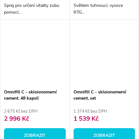
Sprej pro určení vitality zubu
Světlem tuhnoucí, vysoce
pomocí...
RTG...
Omnifill C - skloionomerní
Omnifill C - skloionomerní
cement, 48 kapslí
cement, set
2 675 Kč bez DPH
1 374 Kč bez DPH
2 996 Kč
1 539 Kč
ZOBRAZIT
ZOBRAZIT