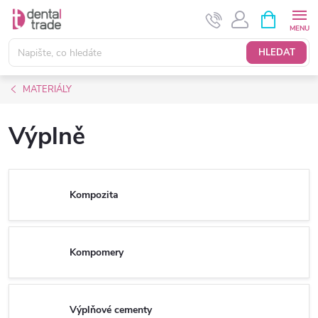
Přejít
NÁKUPNÍ
KOŠÍK
na
obsah
HLEDAT
MATERIÁLY
Výplně
Kompozita
Kompomery
Výplňové cementy