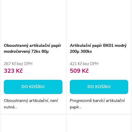
Oboustranný artikulační papír
Artikulační papír BK01 modrý
modročervený 72ks 80µ
200µ 300ks
267 Kč bez DPH
421 Kč bez DPH
323 Kč
509 Kč
DO KOŠÍKU
DO KOŠÍKU
Oboustranný artikulační, není
Progresivně barvící artikulační
nutné...
papír...