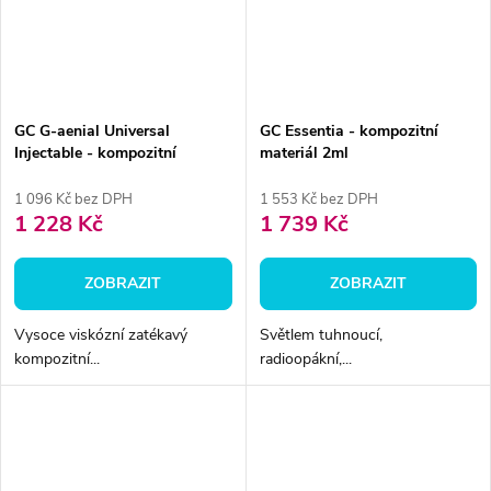
GC G-aenial Universal
GC Essentia - kompozitní
Injectable - kompozitní
materiál 2ml
materiál, 1ml
1 096 Kč bez DPH
1 553 Kč bez DPH
1 228 Kč
1 739 Kč
ZOBRAZIT
ZOBRAZIT
Vysoce viskózní zatékavý
Světlem tuhnoucí,
kompozitní...
radioopákní,...