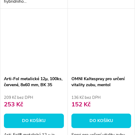
hybridního...
Arti-Fol metalické 12μ, 100ks,
OMNI Kaltespray pro určení
červené, 8x60 mm, BK 35
vitality zubu, mentol
209 Kč bez DPH
136 Kč bez DPH
253 Kč
152 Kč
DO KOŠÍKU
DO KOŠÍKU
Arti-Fol® metalický 12 μ je...
Sprej pro určení vitality zubu