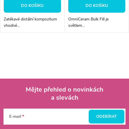
DO KOŠÍKU
DO KOŠÍKU
Zatékavé distální kompozitum
OmniCeram Bulk Fill je
vhodné...
světlem...
O
v
l
á
Mějte přehled o novinkách
d
a slevách
Z
a
á
c
E-mail
ODEBÍRAT