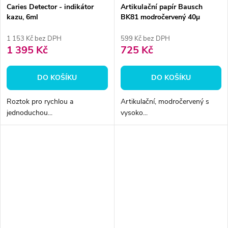
Caries Detector - indikátor
Artikulační papír Bausch
kazu, 6ml
BK81 modročervený 40µ
150ks
1 153 Kč bez DPH
599 Kč bez DPH
1 395 Kč
725 Kč
DO KOŠÍKU
DO KOŠÍKU
Roztok pro rychlou a
Artikulační, modročervený s
jednoduchou...
vysoko...