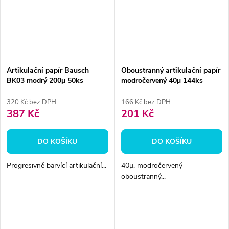
Artikulační papír Bausch
Oboustranný artikulační papír
BK03 modrý 200µ 50ks
modročervený 40µ 144ks
320 Kč bez DPH
166 Kč bez DPH
387 Kč
201 Kč
DO KOŠÍKU
DO KOŠÍKU
Progresivně barvící artikulační...
40µ, modročervený
oboustranný...