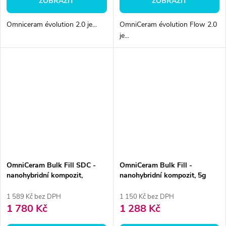
ZOBRAZIT
ZOBRAZIT
Omniceram évolution 2.0 je...
OmniCeram évolution Flow 2.0
je...
OmniCeram Bulk Fill SDC -
OmniCeram Bulk Fill -
nanohybridní kompozit,
nanohybridní kompozit, 5g
15x0,25g kompule
stříkačka
1 589 Kč bez DPH
1 150 Kč bez DPH
1 780 Kč
1 288 Kč