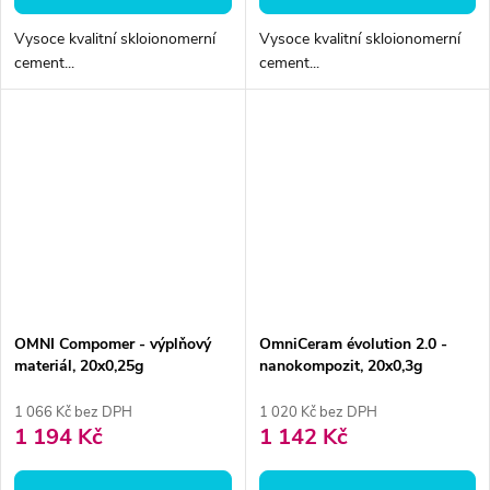
Vysoce kvalitní skloionomerní
Vysoce kvalitní skloionomerní
cement...
cement...
OMNI Compomer - výplňový
OmniCeram évolution 2.0 -
materiál, 20x0,25g
nanokompozit, 20x0,3g
1 066 Kč bez DPH
1 020 Kč bez DPH
1 194 Kč
1 142 Kč