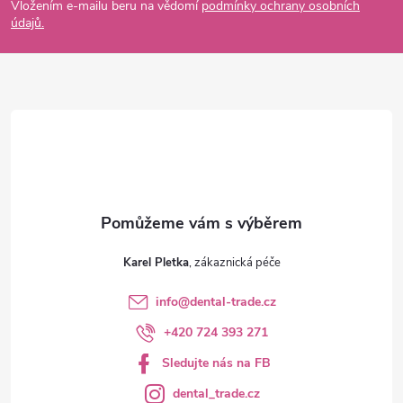
p
í
Vložením e-mailu beru na vědomí
podmínky ochrany osobních
údajů.
p
a
r
t
v
í
k
y
v
ý
Karel Pletka
p
info
@
dental-trade.cz
i
+420 724 393 271
s
Sledujte nás na FB
u
dental_trade.cz