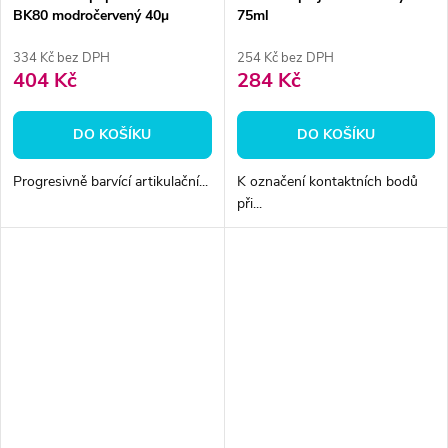
BK80 modročervený 40μ
75ml
200ks
334 Kč bez DPH
254 Kč bez DPH
404 Kč
284 Kč
DO KOŠÍKU
DO KOŠÍKU
Progresivně barvící artikulační...
K označení kontaktních bodů
při...