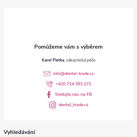
t
í
Karel Pletka
info
@
dental-trade.cz
+420 724 393 271
Sledujte nás na FB
dental_trade.cz
Vyhledávání