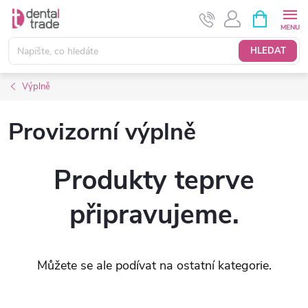
Přejít
NÁKUPNÍ
KOŠÍK
na
obsah
HLEDAT
Výplně
Provizorní výplně
Produkty teprve
připravujeme.
Můžete se ale podívat na ostatní kategorie.