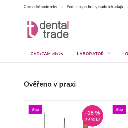
Přejít
Obchodní podmínky
Podmínky ochrany osobních údajů
na
obsah
CAD/CAM disky
LABORATOŘ
O
Ověřeno v praxi
#tip
#tip
–18 %
3 690 Kč