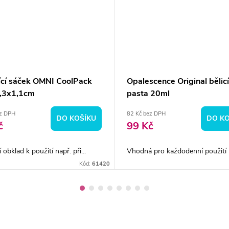
ící sáček OMNI CoolPack
Opalescence Original bělicí
1,3x1,1cm
pasta 20ml
ez DPH
82 Kč bez DPH
DO KOŠÍKU
DO KO
č
99 Kč
 obklad k použití např. při...
Vhodná pro každodenní použití př
Kód:
61420