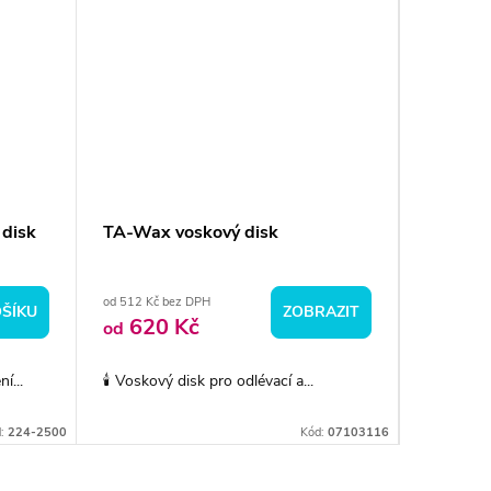
 disk
TA-Wax voskový disk
ONE FOR
zirconia
od 512 Kč bez DPH
od 2 313 K
ŠÍKU
ZOBRAZIT
620 Kč
2 5
od
od
í...
🕯️ Voskový disk pro odlévací a...
✨ Multilay
d:
224-2500
Kód:
07103116