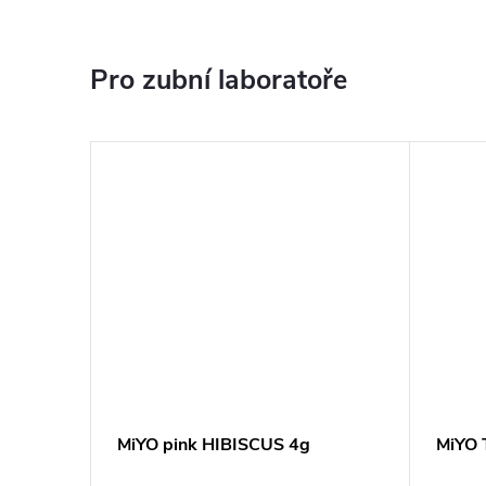
Pro zubní laboratoře
e FLUO
MiYO pink HIBISCUS 4g
MiYO 