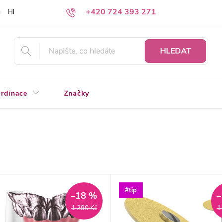
+420 724 393 271
Hledáte a nenacházíte?
Napište nám
HLEDAT
rdinace
Značky
#tip
–18 %
–
1 290 Kč
1