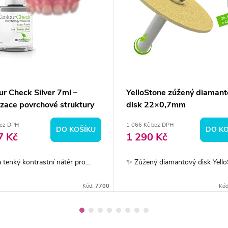
r Check Silver 7ml –
YelloStone zúžený diamant
izace povrchové struktury
disk 22×0,7mm
bez DPH
1 066 Kč bez DPH
DO KOŠÍKU
DO KO
7 Kč
1 290 Kč
a tenký kontrastní nátěr pro...
✨ Zúžený diamantový disk YelloS
Kód:
7700
Kó