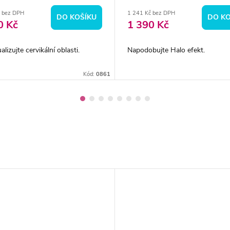
č bez DPH
1 241 Kč bez DPH
DO KOŠÍKU
DO KO
0 Kč
1 390 Kč
alizujte cervikální oblasti.
Napodobujte Halo efekt.
Kód:
0861