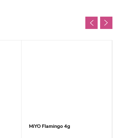
MiYO Flamingo 4g
Evo Col
barvicí 