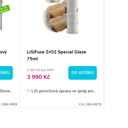
ový
LiSiFuse ZrO2 Special Glaze
InSync 
75ml
3 563 Kč bez DPH
1 241 Kč b
ŠÍKU
DO KOŠÍKU
3 990 Kč
1 390
tone...
✨ LiSi povrchová úprava ve spreji pro...
✨ Univerzá
d:
206-0005
Kód:
265-0075