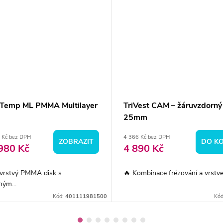
Temp ML PMMA Multilayer
TriVest CAM – žáruvzdorný
25mm
 Kč bez DPH
4 366 Kč bez DPH
ZOBRAZIT
DO KO
980 Kč
4 890 Kč
evrstvý PMMA disk s
🔥 Kombinace frézování a vrstven
ným...
Kód:
401111981500
Kó