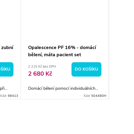
 zubní
Opalescence PF 16% - domácí
Mirawhit
bělení, máta pacient set
pasta 1
2 215 Kč bez DPH
124 Kč bez
ŠÍKU
DO KOŠÍKU
2 680 Kč
150 K
i...
Domácí bělení pomocí individuálních...
Speciální 
Kód:
98413
Kód:
504480H