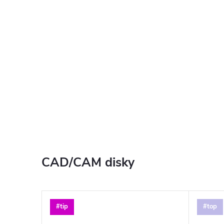
CAD/CAM disky
#tip
#top