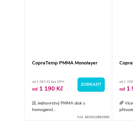
CopraTemp PMMA Monolayer
Copra
od 1 063 Kč bez DPH
od 1 768
BRAZIT
ZOBRAZIT
1 190 Kč
1 
od
od
ové...
📀 Jednovrstvý PMMA disk s
🌈 Víc
homogenní...
přiroze
02120981200
Kód:
401011981500