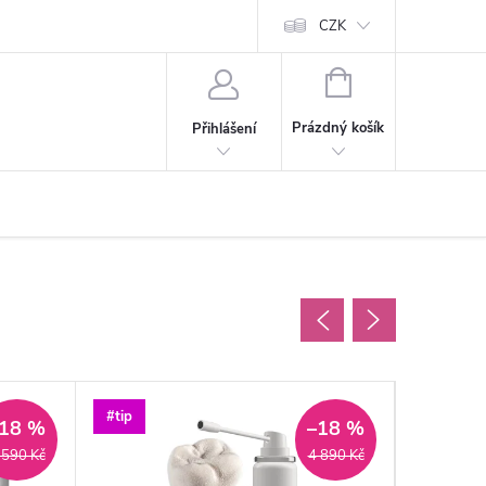
CZK
NÁKUPNÍ
KOŠÍK
Prázdný košík
Přihlášení
#tip
#top
18 %
–18 %
 590 Kč
4 890 Kč