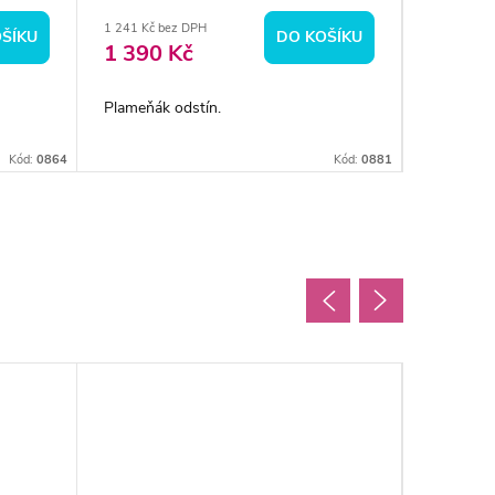
sintrací
1 241 Kč bez DPH
od 330 Kč 
ŠÍKU
DO KOŠÍKU
1 390 Kč
370
od
Plameňák odstín.
🎨 PaintO
zirkonu...
Kód:
0864
Kód:
0881