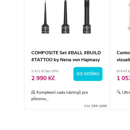
COMPOSITE Set #BALL #BUILD
Contou
ce
#TATTOO by Nena von Hajmasy
vizual
2 471 Kč bez DPH
874 Kč 
BRAZIT
DO KOŠÍKU
2 990 Kč
1 05
...
📀 Komplexní sada nástrojů pro
🔍 Ultr
přesnou...
Kód:
204-1009
Kód:
209-1000