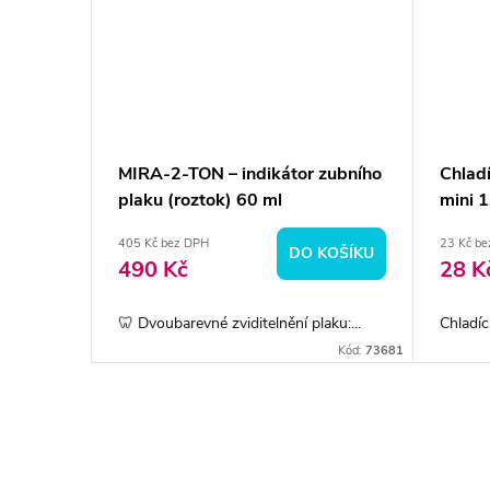
g
MIRA-2-TON – indikátor zubního
Chlad
plaku (roztok) 60 ml
mini 
405 Kč bez DPH
23 Kč b
KOŠÍKU
DO KOŠÍKU
490 Kč
28 K
🦷 Dvoubarevné zviditelnění plaku:...
Chladící
Kód:
663720
Kód:
73681