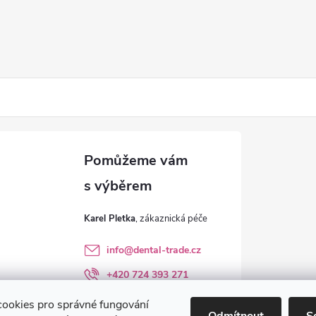
Karel Pletka
info
@
dental-trade.cz
+420 724 393 271
Sledujte nás na FB
ookies pro správné fungování