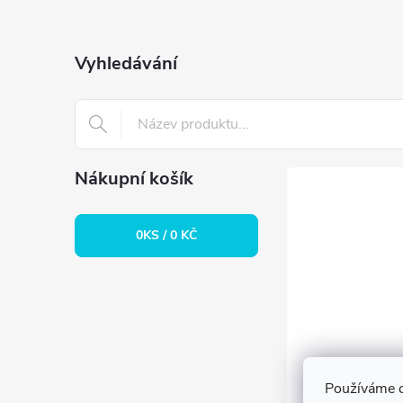
p
a
Vyhledávání
t
í
Nákupní košík
0
KS /
0 KČ
Používáme c