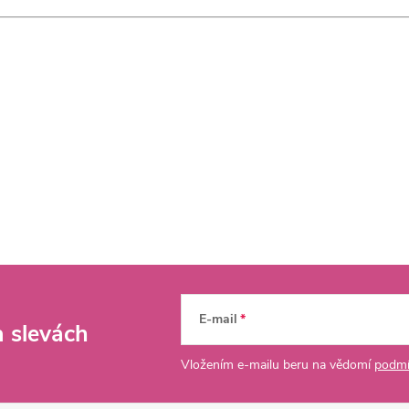
E-mail
a slevách
Vložením e-mailu beru na vědomí
podmí