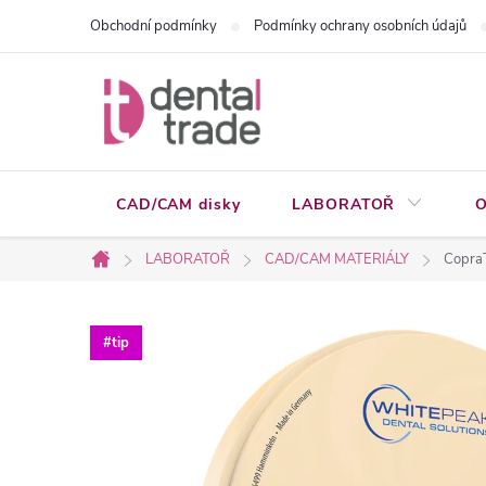
Přejít
Obchodní podmínky
Podmínky ochrany osobních údajů
na
obsah
CAD/CAM disky
LABORATOŘ
O
LABORATOŘ
CAD/CAM MATERIÁLY
Copra
Domů
#tip