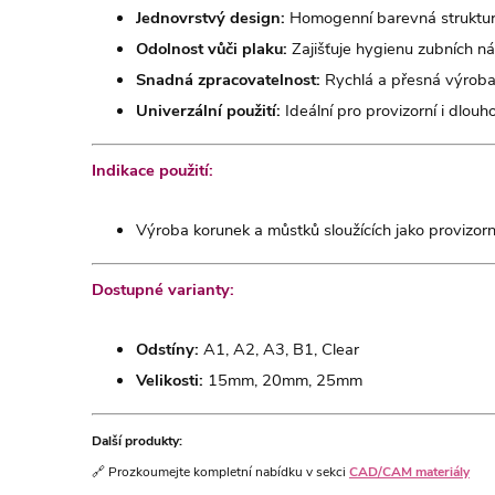
Jednovrstvý design:
Homogenní barevná struktura
Odolnost vůči plaku:
Zajišťuje hygienu zubních ná
Snadná zpracovatelnost:
Rychlá a přesná výroba
Univerzální použití:
Ideální pro provizorní i dlou
Indikace použití:
Výroba korunek a můstků sloužících jako provizo
Dostupné varianty:
Odstíny:
A1, A2, A3, B1, Clear
Velikosti:
15mm, 20mm, 25mm
Další produkty:
🔗 Prozkoumejte kompletní nabídku v sekci
CAD/CAM materiály