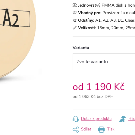
📀 Jednovrstvý PMMA disk s hom
🦷
Vhodný pro:
Provizorní a dlou
🎨
Odstíny:
A1, A2, A3, B1, Clear
📏
Velikosti:
15mm, 20mm, 25m
Varianta
od
1 190 Kč
od
1 063 Kč
bez DPH
Měrná
cena:
Dotaz k produktu
Hlí
Sdílet
Tisk