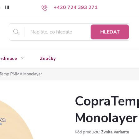
+420 724 393 271
Hledáte a nenacházíte?
Napište nám
HLEDAT
rdinace
Značky
Temp PMMA Monolayer
CopraTe
Monolayer
Kód produktu:
Zvolte variantu