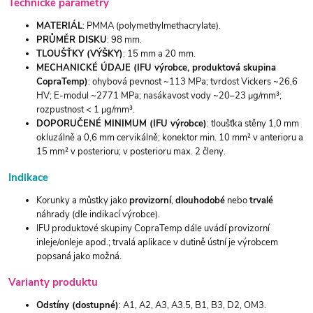
Technické parametry
MATERIÁL
: PMMA (polymethylmethacrylate).
PRŮMĚR DISKU
: 98 mm.
TLOUŠŤKY (VÝŠKY)
: 15 mm a 20 mm.
MECHANICKÉ ÚDAJE (IFU výrobce, produktová skupina
CopraTemp)
: ohybová pevnost ~113 MPa; tvrdost Vickers ~26,6
HV; E-modul ~2771 MPa; nasákavost vody ~20–23 μg/mm³;
rozpustnost < 1 μg/mm³.
DOPORUČENÉ MINIMUM (IFU výrobce)
: tloušťka stěny 1,0 mm
okluzálně a 0,6 mm cervikálně; konektor min. 10 mm² v anterioru a
15 mm² v posterioru; v posterioru max. 2 členy.
Indikace
Korunky a můstky jako
provizorní
,
dlouhodobé
nebo
trvalé
náhrady (dle indikací výrobce).
IFU produktové skupiny CopraTemp dále uvádí provizorní
inleje/onleje apod.; trvalá aplikace v dutině ústní je výrobcem
popsaná jako možná.
Varianty produktu
Odstíny (dostupné)
: A1, A2, A3, A3.5, B1, B3, D2, OM3.