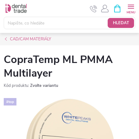
Přejít
NÁKUPNÍ
KOŠÍK
na
obsah
HLEDAT
CAD/CAM MATERIÁLY
CopraTemp ML PMMA
Multilayer
Kód produktu:
Zvolte variantu
#top