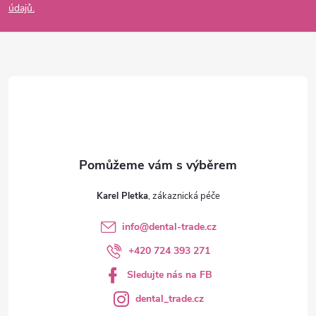
údajů.
a
t
í
Karel Pletka
info
@
dental-trade.cz
+420 724 393 271
Sledujte nás na FB
dental_trade.cz