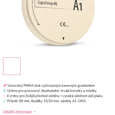
🌈
Vícevrstvý PMMA disk s přirozeným barevným gradientem.
🦷
Určeno pro provizorní, dlouhodobé i trvalé korunky a můstky.
✨
4 vrstvy pro živější přechod odstínu + vysoká odolnost vůči plaku.
📏
Průměr 98 mm, tloušťky 15/20 mm, odstíny A1–OM3.
Detailní informace