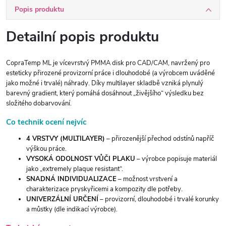
Popis produktu
Detailní popis produktu
CopraTemp ML je vícevrstvý PMMA disk pro CAD/CAM, navržený pro
esteticky přirozené provizorní práce i dlouhodobé (a výrobcem uváděné
jako možné i trvalé) náhrady. Díky multilayer skladbě vzniká plynulý
barevný gradient, který pomáhá dosáhnout „živějšího“ výsledku bez
složitého dobarvování.
Co technik ocení nejvíc
4 VRSTVY (MULTILAYER)
– přirozenější přechod odstínů napříč
výškou práce.
VYSOKÁ ODOLNOST VŮČI PLAKU
– výrobce popisuje materiál
jako „extremely plaque resistant“.
SNADNÁ INDIVIDUALIZACE
– možnost vrstvení a
charakterizace pryskyřicemi a kompozity dle potřeby.
UNIVERZÁLNÍ URČENÍ
– provizorní, dlouhodobé i trvalé korunky
a můstky (dle indikací výrobce).