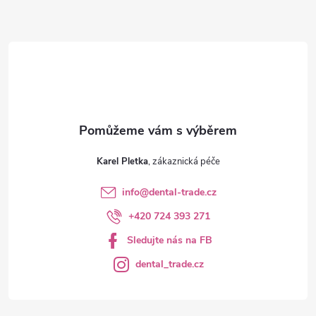
t
í
Karel Pletka
info
@
dental-trade.cz
+420 724 393 271
Sledujte nás na FB
dental_trade.cz