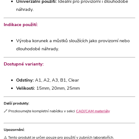
Univerzální použití:
Ideální pro provizorní i dlouhodobé
náhrady.
Indikace použití:
Výroba korunek a můstků sloužících jako provizorní nebo
dlouhodobé náhrady.
Dostupné varianty:
Odstíny:
A1, A2, A3, B1, Clear
Velikosti:
15mm, 20mm, 25mm
Další produkty:
🔗 Prozkoumejte kompletní nabídku v sekci
CAD/CAM materiály
Upozornění:
⚠️ Tento produkt je určen pouze pro použití v zubních laboratořích.