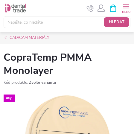
Přejít
NÁKUPNÍ
KOŠÍK
na
obsah
HLEDAT
CAD/CAM MATERIÁLY
CopraTemp PMMA
Monolayer
Kód produktu:
Zvolte variantu
#tip