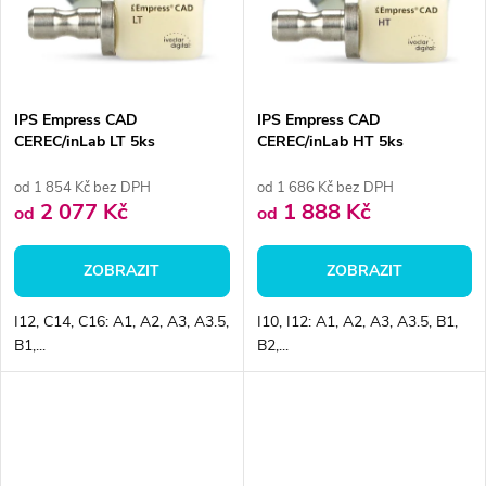
ů
ů
IPS Empress CAD
IPS Empress CAD
CEREC/inLab LT 5ks
CEREC/inLab HT 5ks
od 1 854 Kč bez DPH
od 1 686 Kč bez DPH
2 077 Kč
1 888 Kč
od
od
ZOBRAZIT
ZOBRAZIT
I12, C14, C16: A1, A2, A3, A3.5,
I10, I12: A1, A2, A3, A3.5, B1,
B1,...
B2,...