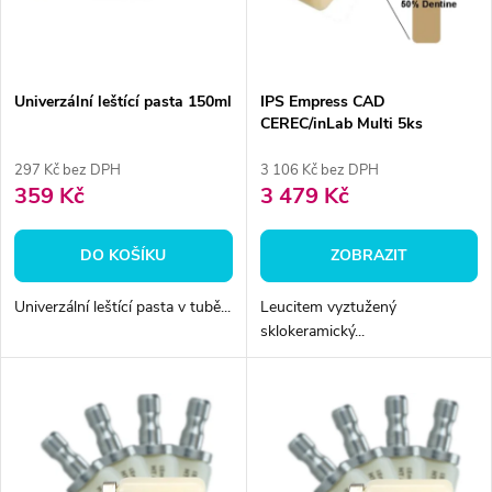
n
i
í
s
p
Univerzální leštící pasta 150ml
IPS Empress CAD
CEREC/inLab Multi 5ks
p
r
297 Kč bez DPH
3 106 Kč bez DPH
r
359 Kč
3 479 Kč
o
o
DO KOŠÍKU
ZOBRAZIT
d
d
Univerzální leštící pasta v tubě...
Leucitem vyztužený
u
sklokeramický...
u
k
k
t
t