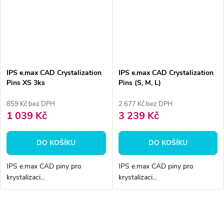
IPS e.max CAD Crystalization
IPS e.max CAD Crystalization
Pins XS 3ks
Pins (S, M, L)
859 Kč bez DPH
2 677 Kč bez DPH
1 039 Kč
3 239 Kč
DO KOŠÍKU
DO KOŠÍKU
IPS e.max CAD piny pro
IPS e.max CAD piny pro
krystalizaci...
krystalizaci...
O