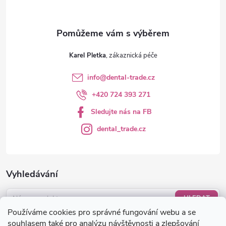
y
v
ý
Karel Pletka
p
info
@
dental-trade.cz
i
+420 724 393 271
s
Sledujte nás na FB
u
dental_trade.cz
Vyhledávání
HLEDAT
Používáme cookies pro správné fungování webu a se
Nákupní košík
souhlasem také pro analýzu návštěvnosti a zlepšování