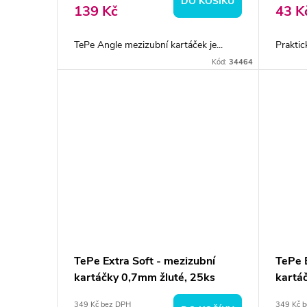
DO KOŠÍKU
139 Kč
43 K
TePe Angle mezizubní kartáček je...
Praktic
Kód:
34464
TePe Extra Soft - mezizubní
TePe 
kartáčky 0,7mm žluté, 25ks
kartá
349 Kč bez DPH
349 Kč 