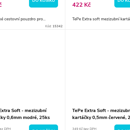
DO KOŠÍKU
DO K
č
422 Kč
ké cestovní pouzdro pro...
TePe Extra soft mezizubní kartáč
Kód:
15342
Extra Soft - mezizubní
TePe Extra Soft - mezizubn
čky 0,6mm modré, 25ks
kartáčky 0,5mm červené, 
bez DPH
349 Kč bez DPH