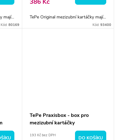
386 Kč
 mají...
TePe Original mezizubní kartáčky mají...
Kód:
80169
Kód:
93400
TePe Praxisbox - box pro
m
mezizubní kartáčky
193 Kč bez DPH
OŠÍKU
DO KOŠÍKU