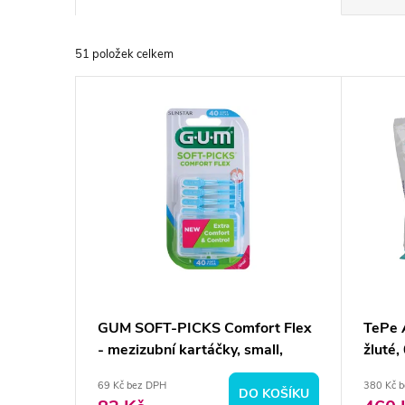
a
51
položek celkem
z
V
e
ý
n
p
í
i
p
s
r
p
GUM SOFT-PICKS Comfort Flex
TePe 
o
- mezizubní kartáčky, small,
žluté
r
40ks
d
69 Kč bez DPH
380 Kč 
DO KOŠÍKU