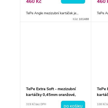
460 Kč
460 
TePe Angle mezizubní kartáček je...
TePe An
Kód:
101488
TePe Extra Soft - mezizubní
TePe 
kartáčky 0,45mm oranžové,
kartá
25ks
319 Kč bez DPH
108 Kč 
DO KOŠÍKU