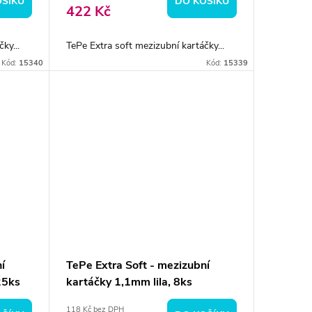
OŠÍKU
DO KOŠÍKU
422 Kč
ky...
TePe Extra soft mezizubní kartáčky...
Kód:
15340
Kód:
15339
í
TePe Extra Soft - mezizubní
25ks
kartáčky 1,1mm lila, 8ks
118 Kč bez DPH