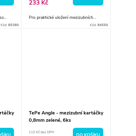
233 Kč
s...
Pro praktické uložení mezizubních...
Kód:
85380
Kód:
84550
rtáčky
TePe Angle - mezizubní kartáčky
0,8mm zelené, 6ks
115 Kč bez DPH
OŠÍKU
DO KOŠÍKU