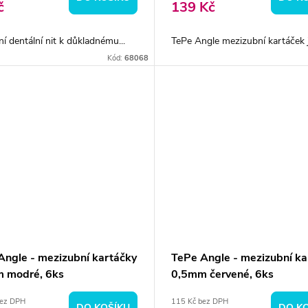
č
139 Kč
ní dentální nit k důkladnému...
TePe Angle mezizubní kartáček je
Kód:
68068
Angle - mezizubní kartáčky
TePe Angle - mezizubní ka
 modré, 6ks
0,5mm červené, 6ks
bez DPH
115 Kč bez DPH
DO KOŠÍKU
DO K