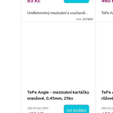
o
83 Kč
460 
u
d
Umělohmotný mezizubní a současně...
TePe An
k
Kód:
207860
u
t
k
ů
t
ů
TePe Angle - mezizubní kartáčky
TePe 
oranžové, 0,45mm, 25ks
růžov
380 Kč bez DPH
380 Kč 
DO KOŠÍKU