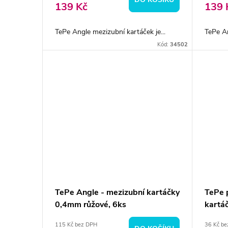
139 Kč
139 
TePe Angle mezizubní kartáček je...
TePe An
Kód:
34502
TePe Angle - mezizubní kartáčky
TePe 
0,4mm růžové, 6ks
kartá
115 Kč bez DPH
36 Kč b