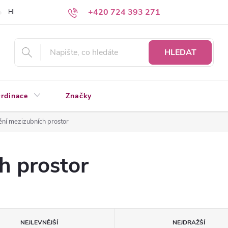
+420 724 393 271
Hledáte a nenacházíte?
Napište nám
HLEDAT
rdinace
Značky
ění mezizubních prostor
h prostor
NEJLEVNĚJŠÍ
NEJDRAŽŠÍ