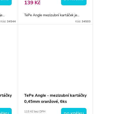
139 Kč
...
TePe Angle mezizubní kartáček je...
Kód:
34544
Kód:
34503
rtáčky
TePe Angle - mezizubní kartáčky
0,45mm oranžové, 6ks
115 Kč bez DPH
OŠÍKU
DO KOŠÍKU