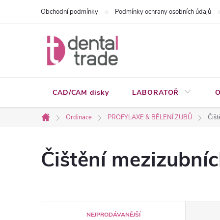
Přejít
Obchodní podmínky
Podmínky ochrany osobních údajů
na
obsah
CAD/CAM disky
LABORATOŘ
O
Ordinace
PROFYLAXE & BĚLENÍ ZUBŮ
Čišt
Domů
Čištění mezizubníc
Ř
NEJPRODÁVANĚJŠÍ