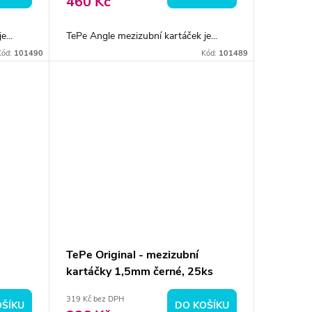
460 Kč
...
TePe Angle mezizubní kartáček je...
Kód:
101490
Kód:
101489
TePe Original - mezizubní
kartáčky 1,5mm černé, 25ks
319 Kč bez DPH
OŠÍKU
DO KOŠÍKU