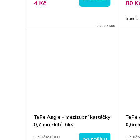
4 Kč
80 K
Speciál
Kód:
84505
TePe Angle - mezizubní kartáčky
TePe 
0,7mm žluté, 6ks
0,6mm
115 Kč bez DPH
115 Kč 
DO KOŠÍKU