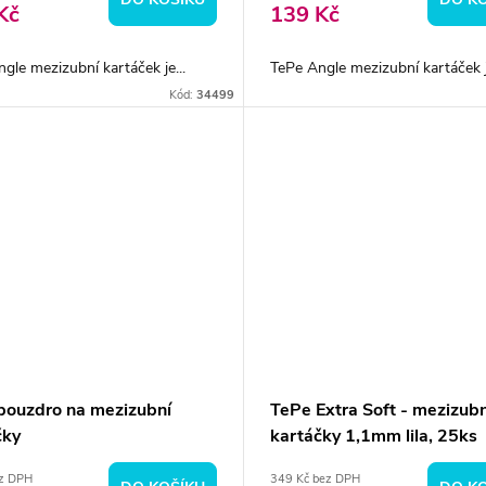
Kč
139 Kč
gle mezizubní kartáček je...
TePe Angle mezizubní kartáček je
Kód:
34499
pouzdro na mezizubní
TePe Extra Soft - mezizubn
čky
kartáčky 1,1mm lila, 25ks
ez DPH
349 Kč bez DPH