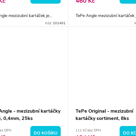
Kč
460 Kč
gle mezizubní kartáček je...
TePe Angle mezizubní kartáček je
Kód:
101491
Angle - mezizubní kartáčky
TePe Original - mezizubní
é, 0,4mm, 25ks
kartáčky sortiment, 8ks
bez DPH
111 Kč bez DPH
DO KOŠÍKU
DO K