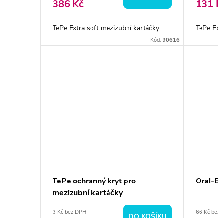
386 Kč
131 
TePe Extra soft mezizubní kartáčky...
TePe Ex
Kód:
90616
TePe ochranný kryt pro
Oral-B
mezizubní kartáčky
3 Kč bez DPH
66 Kč b
DO KOŠÍKU