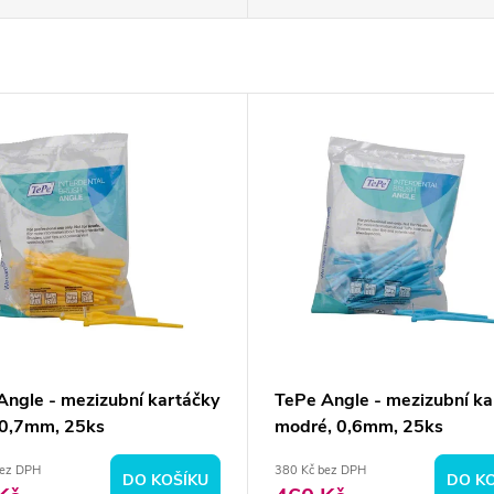
Angle - mezizubní kartáčky
TePe Angle - mezizubní ka
, 0,7mm, 25ks
modré, 0,6mm, 25ks
bez DPH
380 Kč bez DPH
DO KOŠÍKU
DO K