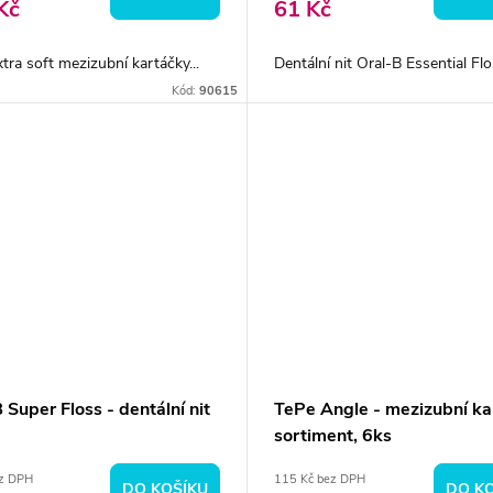
Kč
61 Kč
tra soft mezizubní kartáčky...
Dentální nit Oral-B Essential Flos
Kód:
90615
 Super Floss - dentální nit
TePe Angle - mezizubní ka
sortiment, 6ks
ez DPH
115 Kč bez DPH
DO KOŠÍKU
DO K