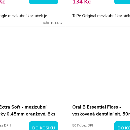
Kč
134 Kč
gle mezizubní kartáček je...
TePe Original mezizubní kartáčky
Kód:
101487
Extra Soft - mezizubní
Oral B Essential Floss -
čky 0,45mm oranžové, 8ks
voskovaná dentální nit, 50
bez DPH
50 Kč bez DPH
DO KOŠÍKU
DO K