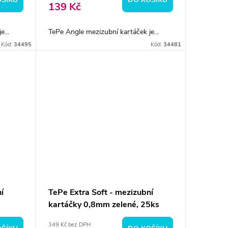
139 Kč
...
TePe Angle mezizubní kartáček je...
Kód:
34495
Kód:
34481
í
TePe Extra Soft - mezizubní
kartáčky 0,8mm zelené, 25ks
349 Kč bez DPH