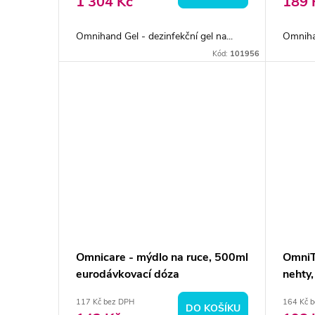
o
1 304 Kč
189 
u
d
Omnihand Gel - dezinfekční gel na...
Omnihan
k
Kód:
101956
u
t
k
ů
t
ů
Omnicare - mýdlo na ruce, 500ml
OmniT
eurodávkovací dóza
nehty
117 Kč bez DPH
164 Kč 
DO KOŠÍKU