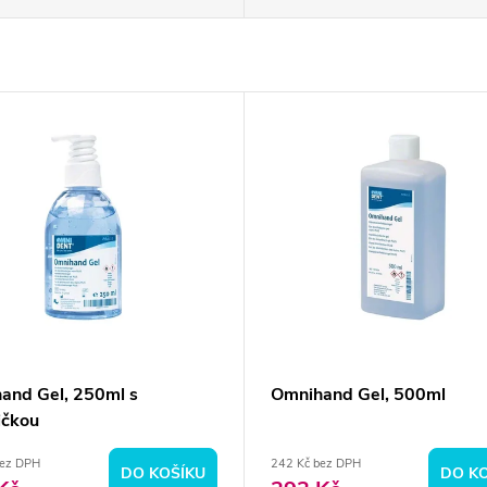
and Gel, 250ml s
Omnihand Gel, 500ml
čkou
bez DPH
242 Kč bez DPH
DO KOŠÍKU
DO K