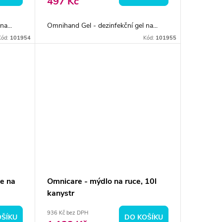
497 Kč
a...
Omnihand Gel - dezinfekční gel na...
Kód:
101954
Kód:
101955
e na
Omnicare - mýdlo na ruce, 10l
kanystr
936 Kč bez DPH
OŠÍKU
DO KOŠÍKU