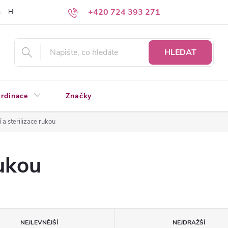
+420 724 393 271
Hledáte a nenacházíte?
Napište nám
HLEDAT
rdinace
Značky
 a sterilizace rukou
rukou
NEJLEVNĚJŠÍ
NEJDRAŽŠÍ