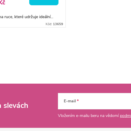
Kč
a ruce, které udržuje ideální...
Kód:
13659
E-mail
a slevách
Vložením e-mailu beru na vědomí
podmí