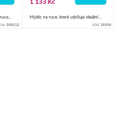
1 133 Kč
uce,...
Mýdlo na ruce, které udržuje ideální...
Kód:
208112
Kód:
19354