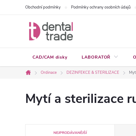
Přejít
Obchodní podmínky
Podmínky ochrany osobních údajů
na
obsah
CAD/CAM disky
LABORATOŘ
O
Ordinace
DEZINFEKCE & STERILIZACE
Mytí
Domů
Mytí a sterilizace 
Ř
NEJPRODÁVANĚJŠÍ