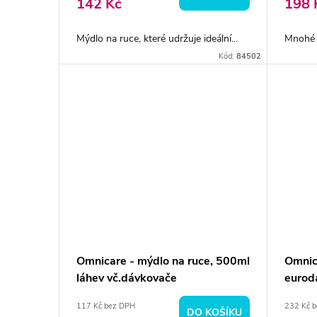
142 Kč
198 
Mýdlo na ruce, které udržuje ideální...
Mnohé d
Kód:
84502
Omnicare - mýdlo na ruce, 500ml
Omnica
láhev vč.dávkovače
eurod
117 Kč bez DPH
232 Kč 
DO KOŠÍKU