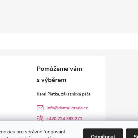
Karel Pletka
info
@
dental-trade.cz
+420 724 393 271
Sledujte nás na FB
ookies pro správné fungování
Odmítnout
S