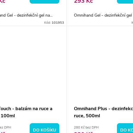
Kč
293 Kč
d Gel - dezinfekční gel na...
Omnihand Gel - dezinfekční gel n
Kód:
101953
ouch - balzám na ruce a
Omnihand Plus - dezinfekc
, 100ml
ruce, 500ml
bez DPH
280 Kč bez DPH
DO KOŠÍKU
DO K