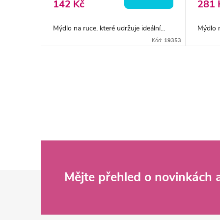
142 Kč
281 
Mýdlo na ruce, které udržuje ideální...
Mýdlo n
Kód:
19353
O
v
l
á
d
Z
Mějte přehled o novinkách
a
c
á