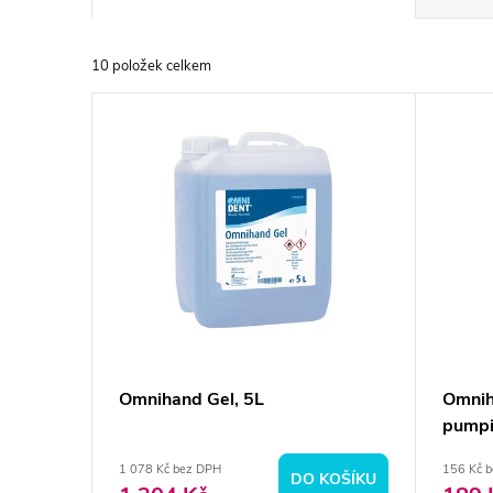
a
10
položek celkem
z
V
e
ý
n
p
í
i
p
s
r
p
Omnihand Gel, 5L
Omnih
o
pumpi
r
d
1 078 Kč bez DPH
156 Kč 
DO KOŠÍKU