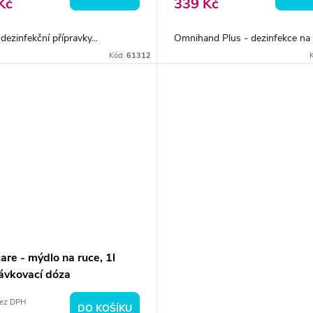
Kč
339 Kč
ezinfekční přípravky...
Omnihand Plus - dezinfekce na r
Kód:
61312
re - mýdlo na ruce, 1l
ávkovací dóza
bez DPH
DO KOŠÍKU