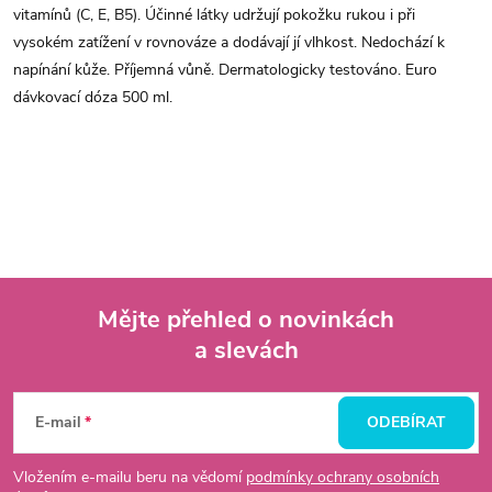
vitamínů (C, E, B5). Účinné látky udržují pokožku rukou i při
vysokém zatížení v rovnováze a dodávají jí vlhkost. Nedochází k
napínání kůže. Příjemná vůně. Dermatologicky testováno. Euro
dávkovací dóza 500 ml.
Mějte přehled o novinkách
a slevách
Z
á
E-mail
ODEBÍRAT
p
Vložením e-mailu beru na vědomí
podmínky ochrany osobních