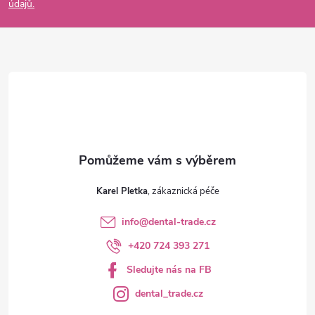
údajů.
a
t
í
Karel Pletka
info
@
dental-trade.cz
+420 724 393 271
Sledujte nás na FB
dental_trade.cz