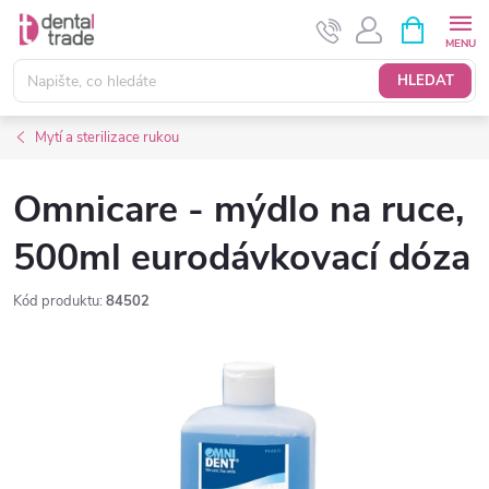
Přejít
NÁKUPNÍ
KOŠÍK
na
obsah
HLEDAT
Mytí a sterilizace rukou
Omnicare - mýdlo na ruce,
500ml eurodávkovací dóza
Kód produktu:
84502