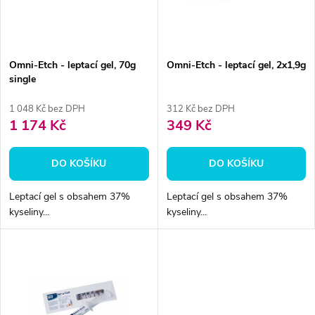
n
i
í
s
p
Omni-Etch - leptací gel, 70g
Omni-Etch - leptací gel, 2x1,9g
single
p
r
1 048 Kč bez DPH
312 Kč bez DPH
r
1 174 Kč
349 Kč
o
o
DO KOŠÍKU
DO KOŠÍKU
d
d
Leptací gel s obsahem 37%
Leptací gel s obsahem 37%
u
kyseliny...
kyseliny...
u
k
k
t
t