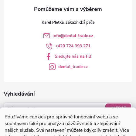
v
ý
Karel Pletka
p
info
@
dental-trade.cz
i
+420 724 393 271
s
Sledujte nás na FB
u
dental_trade.cz
Vyhledávání
HLEDAT
Používáme cookies pro správné fungování webu a se
Nákupní košík
souhlasem také pro analýzu návštěvnosti a zlepšování
našich služeb. Své nastavení můžete kdykoliv změnit. Více