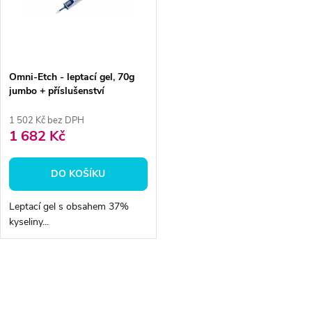
ů
ů
Omni-Etch - leptací gel, 70g
jumbo + příslušenství
1 502 Kč bez DPH
1 682 Kč
DO KOŠÍKU
Leptací gel s obsahem 37%
kyseliny...
O
v