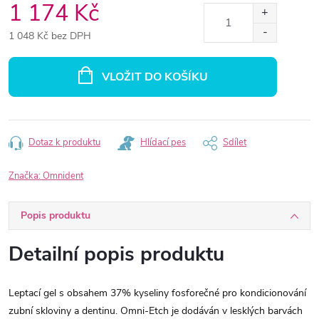
1 174 Kč
1 048 Kč bez DPH
Měrná
cena:
VLOŽIT DO KOŠÍKU
Dotaz k produktu
Hlídací pes
Sdílet
Značka:
Omnident
Popis produktu
Detailní popis produktu
Leptací gel s obsahem 37% kyseliny fosforečné pro kondicionování
zubní skloviny a dentinu. Omni-Etch je dodáván v lesklých barvách