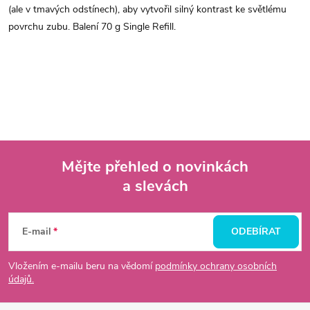
(ale v tmavých odstínech), aby vytvořil silný kontrast ke světlému
povrchu zubu. Balení 70 g Single Refill.
Mějte přehled o novinkách
a slevách
Z
á
E-mail
ODEBÍRAT
p
Vložením e-mailu beru na vědomí
podmínky ochrany osobních
údajů.
a