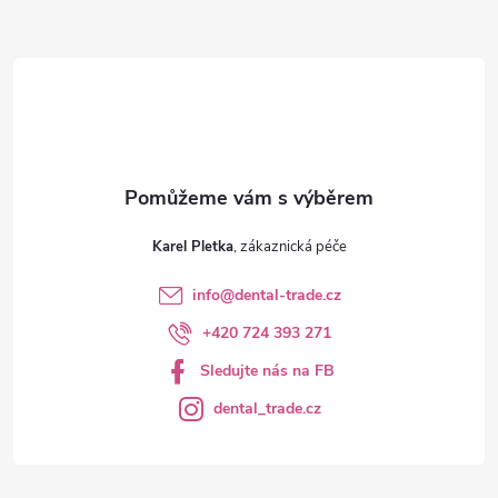
t
í
Karel Pletka
info
@
dental-trade.cz
+420 724 393 271
Sledujte nás na FB
dental_trade.cz