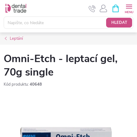
Přejít
NÁKUPNÍ
KOŠÍK
na
obsah
HLEDAT
Leptání
Omni-Etch - leptací gel,
70g single
Kód produktu:
40648