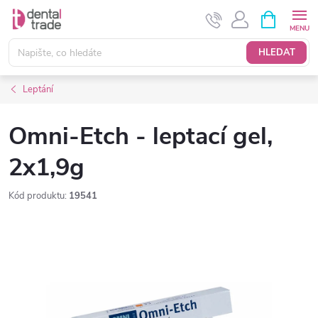
Přejít
NÁKUPNÍ
KOŠÍK
na
obsah
HLEDAT
Leptání
Omni-Etch - leptací gel,
2x1,9g
Kód produktu:
19541