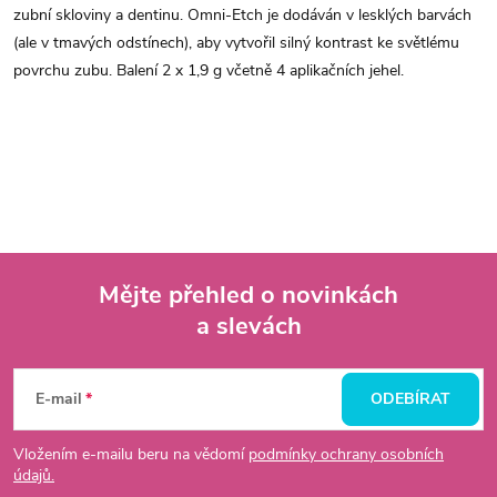
zubní skloviny a dentinu. Omni-Etch je dodáván v lesklých barvách
(ale v tmavých odstínech), aby vytvořil silný kontrast ke světlému
povrchu zubu. Balení 2 x 1,9 g včetně 4 aplikačních jehel.
Mějte přehled o novinkách
a slevách
Z
á
E-mail
ODEBÍRAT
p
Vložením e-mailu beru na vědomí
podmínky ochrany osobních
údajů.