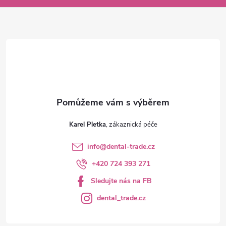
a
t
í
Karel Pletka
info
@
dental-trade.cz
+420 724 393 271
Sledujte nás na FB
dental_trade.cz