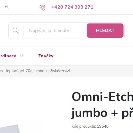
+420 724 393 271
Hledáte a nenacházíte?
Napište nám
HLEDAT
rdinace
Značky
 - leptací gel, 70g jumbo + příslušenství
Omni-Etch 
jumbo + př
Kód produktu:
19540