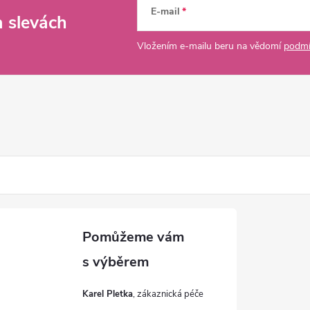
E-mail
a slevách
Vložením e-mailu beru na vědomí
podmí
Karel Pletka