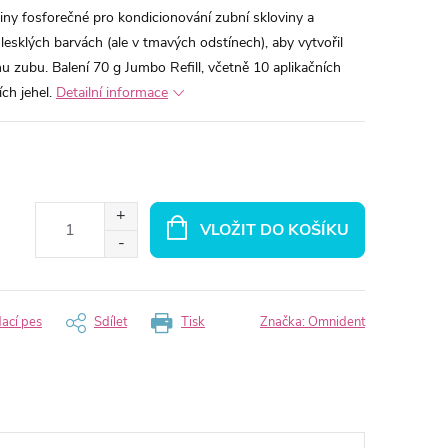
ny fosforečné pro kondicionování zubní skloviny a
esklých barvách (ale v tmavých odstínech), aby vytvořil
u zubu. Balení 70 g Jumbo Refill, včetně 10 aplikačních
ch jehel.
Detailní informace
VLOŽIT DO KOŠÍKU
dací pes
Sdílet
Tisk
Značka:
Omnident