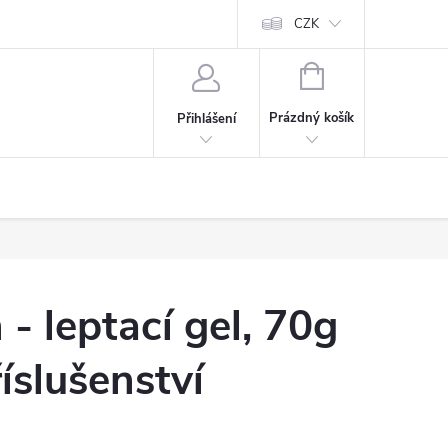
CZK
NÁKUPNÍ
KOŠÍK
Prázdný košík
Přihlášení
- leptací gel, 70g
íslušenství