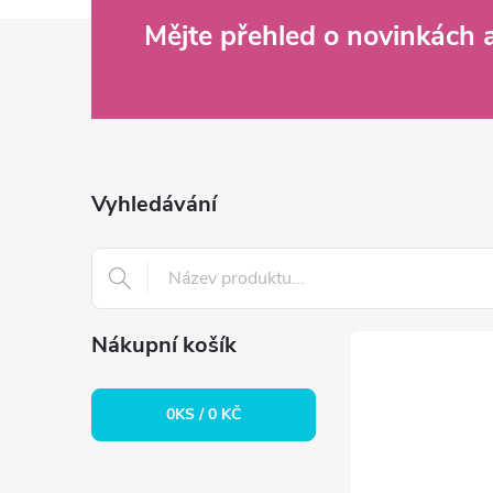
Z
Mějte přehled o novinkách
á
p
a
Vyhledávání
t
í
Nákupní košík
0
KS /
0 KČ