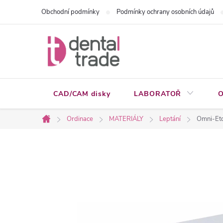
Přejít
Obchodní podmínky
Podmínky ochrany osobních údajů
na
obsah
CAD/CAM disky
LABORATOŘ
O
Ordinace
MATERIÁLY
Leptání
Omni-Etch
Domů