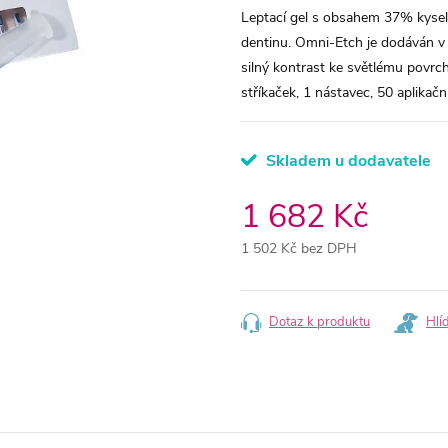
Leptací gel s obsahem 37% kyseli
dentinu. Omni-Etch je dodáván v l
silný kontrast ke světlému povrch
stříkaček, 1 nástavec, 50 aplikační
Skladem u dodavatele
1 682 Kč
1 502 Kč bez DPH
Měrná
cena:
Dotaz k produktu
Hlí