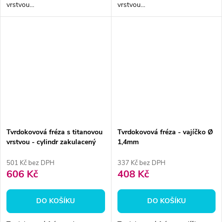
vrstvou...
vrstvou...
Tvrdokovová fréza s titanovou
Tvrdokovová fréza - vajíčko Ø
vrstvou - cylindr zakulacený
1,4mm
6mm
501 Kč bez DPH
337 Kč bez DPH
606 Kč
408 Kč
DO KOŠÍKU
DO KOŠÍKU