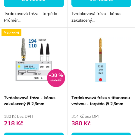
d
d
Tvrdokovová fréza - torpédo.
Tvrdokovová fréza - kónus
u
Průměr...
zakulacený....
u
k
Výprodej
k
t
t
ů
ů
–38 %
355 Kč
Tvrdokovová fréza - kónus
Tvrdokovová fréza s titanovou
zakulacený Ø 2,3mm
vrstvou - torpédo Ø 2,3mm
180 Kč bez DPH
314 Kč bez DPH
218 Kč
380 Kč