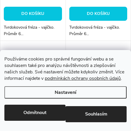
DO KOŠÍKU
DO KOŠÍKU
Tvrdokovová fréza - vajíčko.
Tvrdokovová fréza - vajíčko.
Průměr 6...
Průměr 6...
Používáme cookies pro správné fungování webu a se
souhlasem také pro analýzu návštěvnosti a zlepšování
našich služeb. Své nastavení můžete kdykoliv změnit. Více
informací najdete v
podmínkách ochrany osobních údajů
.
Nastavení
Tvrdokovová fréza - vajíčko Ø
Tvrdokovová fréza - vajíčko Ø
Odmítnout
Souhlasím
6mm
6mm
463 Kč bez DPH
501 Kč bez DPH