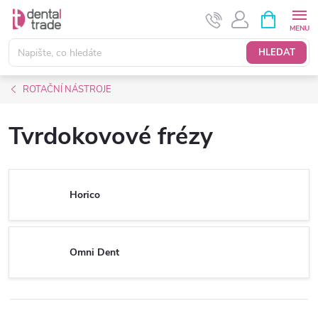
Přejít
NÁKUPNÍ
KOŠÍK
na
obsah
HLEDAT
ROTAČNÍ NÁSTROJE
Tvrdokovové frézy
Horico
Omni Dent