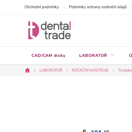
Přejít
Obchodní podmínky
Podmínky ochrany osobních údajů
na
obsah
CAD/CAM disky
LABORATOŘ
O
LABORATOŘ
ROTAČNÍ NÁSTROJE
Tvrdoko
Domů