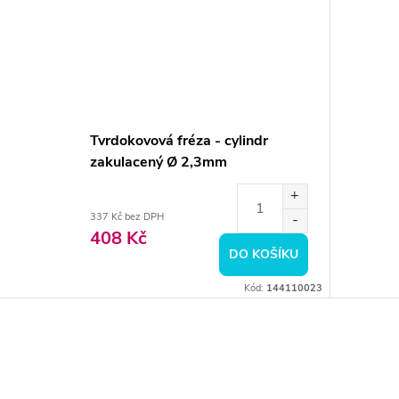
Tvrdokovová fréza - cylindr
zakulacený Ø 2,3mm
337 Kč bez DPH
408 Kč
DO KOŠÍKU
Kód:
144110023