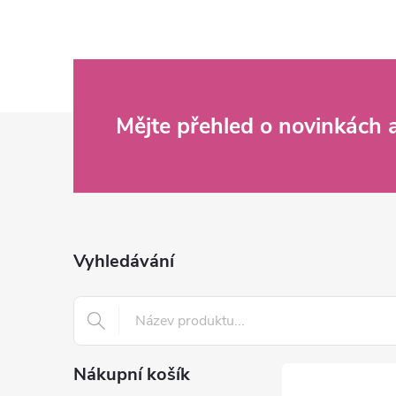
Z
Mějte přehled o novinkách
á
p
a
Vyhledávání
t
í
Nákupní košík