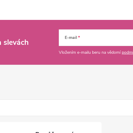
E-mail
a slevách
Vložením e-mailu beru na vědomí
podmí