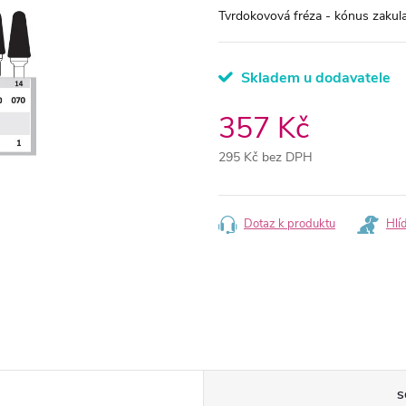
Tvrdokovová fréza - kónus zakul
Skladem u dodavatele
357 Kč
295 Kč bez DPH
Měrná
cena:
Dotaz k produktu
Hlí
S