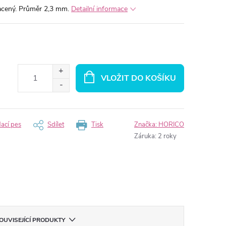
acený. Průměr 2,3 mm.
Detailní informace
VLOŽIT DO KOŠÍKU
dací pes
Sdílet
Tisk
Značka:
HORICO
Záruka
:
2 roky
OUVISEJÍCÍ PRODUKTY