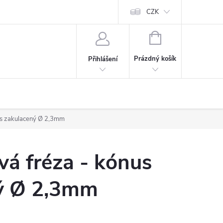
CZK
NÁKUPNÍ
KOŠÍK
Prázdný košík
Přihlášení
us zakulacený Ø 2,3mm
á fréza - kónus
ý Ø 2,3mm