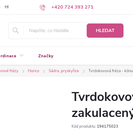
+420 724 393 271
Hledáte a nenacházíte?
Napište nám
HLEDAT
rdinace
Značky
vové frézy
Horico
Sádra, pryskyřice
Tvrdokovová fréza - kón
Tvrdokovov
zakulacen
Kód produktu:
194175023