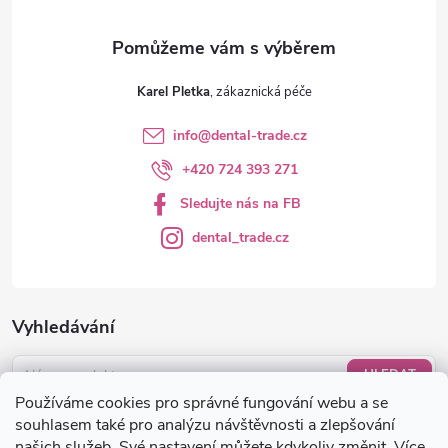
y
v
ý
Karel Pletka
p
info
@
dental-trade.cz
i
+420 724 393 271
s
Sledujte nás na FB
u
dental_trade.cz
Vyhledávání
HLEDAT
Používáme cookies pro správné fungování webu a se
Nákupní košík
souhlasem také pro analýzu návštěvnosti a zlepšování
našich služeb. Své nastavení můžete kdykoliv změnit. Více