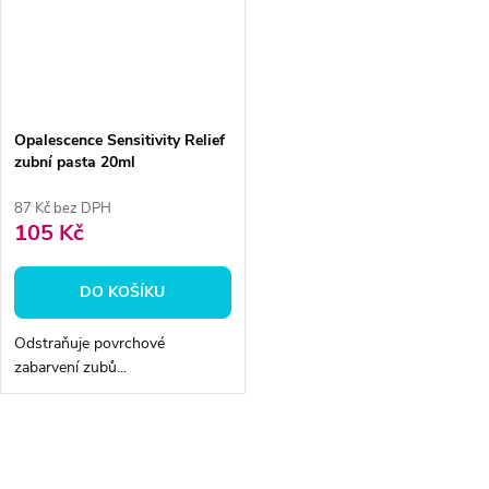
Opalescence Sensitivity Relief
zubní pasta 20ml
87 Kč bez DPH
105 Kč
DO KOŠÍKU
Odstraňuje povrchové
zabarvení zubů...
O