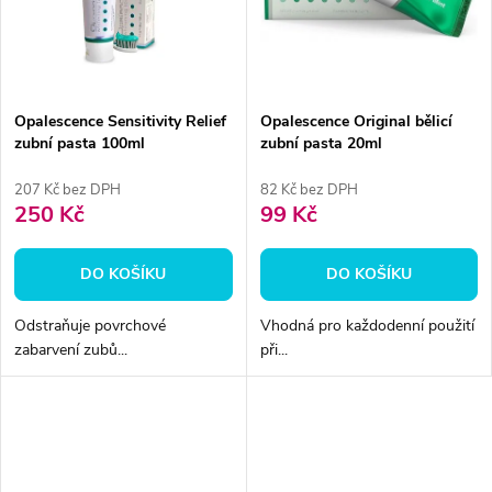
ů
ů
Opalescence Sensitivity Relief
Opalescence Original bělicí
zubní pasta 100ml
zubní pasta 20ml
207 Kč bez DPH
82 Kč bez DPH
250 Kč
99 Kč
DO KOŠÍKU
DO KOŠÍKU
Odstraňuje povrchové
Vhodná pro každodenní použití
zabarvení zubů...
při...