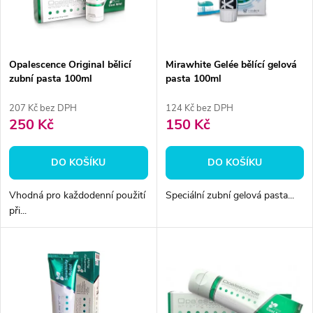
n
i
í
s
p
Opalescence Original bělicí
Mirawhite Gelée bělící gelová
zubní pasta 100ml
pasta 100ml
p
r
207 Kč bez DPH
124 Kč bez DPH
r
250 Kč
150 Kč
o
o
DO KOŠÍKU
DO KOŠÍKU
d
d
Vhodná pro každodenní použití
Speciální zubní gelová pasta...
u
při...
u
k
k
t
t