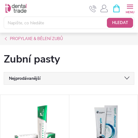
Přejít
NÁKUPNÍ
KOŠÍK
na
obsah
HLEDAT
PROFYLAXE & BĚLENÍ ZUBŮ
Zubní pasty
Ř
Nejprodávanější
a
Nejlevnější
V
Nejdražší
z
ý
Abecedně
e
p