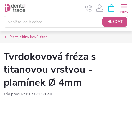
Přejít
NÁKUPNÍ
KOŠÍK
na
obsah
HLEDAT
Plast, slitiny kovů, titan
Tvrdokovová fréza s
titanovou vrstvou -
plamínek Ø 4mm
Kód produktu:
T277137040