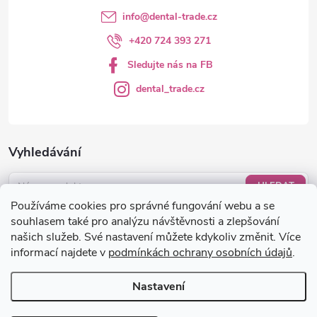
info
@
dental-trade.cz
+420 724 393 271
Sledujte nás na FB
dental_trade.cz
Vyhledávání
HLEDAT
Používáme cookies pro správné fungování webu a se
Nákupní košík
souhlasem také pro analýzu návštěvnosti a zlepšování
našich služeb. Své nastavení můžete kdykoliv změnit. Více
informací najdete v
podmínkách ochrany osobních údajů
.
0
KS /
0 KČ
Nastavení
Copyright 2026
dental-trade.cz
. Všechna práva vyhrazena.
Upravit