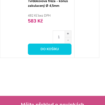
Tvrdokovová fréza - kónus
zakulacený Ø 4,5mm
482 Kč bez DPH
583 Kč
DO KOŠÍKU
Mějte přehled o novinkách