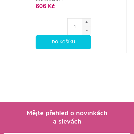
606 Kč
DO KOŠÍKU
Mějte přehled o novinkách
a slevách
Z