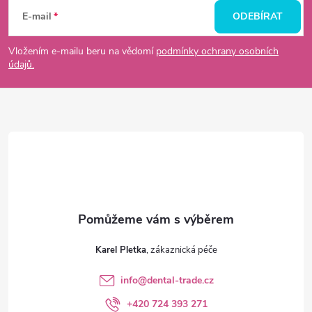
á
E-mail
ODEBÍRAT
p
Vložením e-mailu beru na vědomí
podmínky ochrany osobních
údajů.
a
t
í
Karel Pletka
info
@
dental-trade.cz
+420 724 393 271