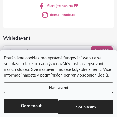
Sledujte nás na FB
dental_trade.cz
Vyhledávání
HLEDAT
Používáme cookies pro správné fungování webu a se
Nákupní košík
souhlasem také pro analýzu návštěvnosti a zlepšování
našich služeb. Své nastavení můžete kdykoliv změnit. Více
informací najdete v
podmínkách ochrany osobních údajů
.
0
KS /
0 KČ
Nastavení
Copyright 2026
dental-trade.cz
. Všechna práva vyhrazena.
Upravit
nastavení cookies
Odmítnout
Souhlasím
Vytvořil Shoptet