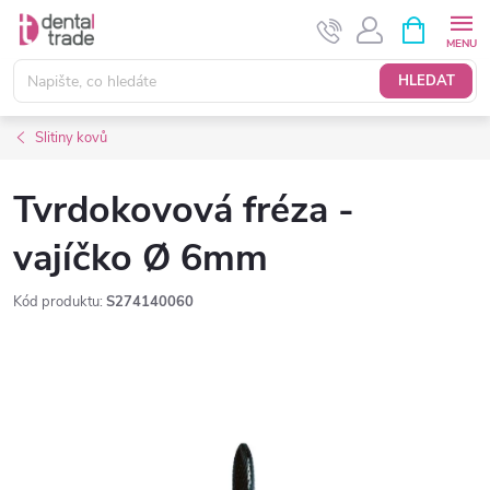
Přejít
NÁKUPNÍ
KOŠÍK
na
obsah
HLEDAT
Slitiny kovů
Tvrdokovová fréza -
vajíčko Ø 6mm
Kód produktu:
S274140060