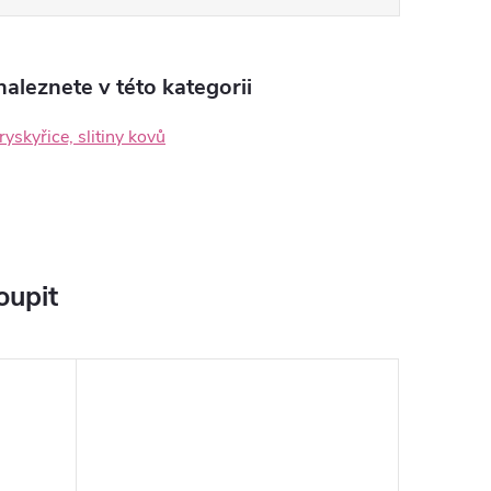
aleznete v této kategorii
ryskyřice, slitiny kovů
oupit