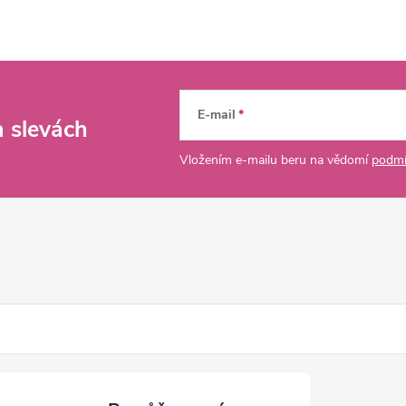
E-mail
a slevách
Vložením e-mailu beru na vědomí
podmí