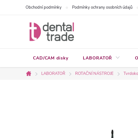
Přejít
Obchodní podmínky
Podmínky ochrany osobních údajů
na
obsah
CAD/CAM disky
LABORATOŘ
O
LABORATOŘ
ROTAČNÍ NÁSTROJE
Tvrdoko
Domů