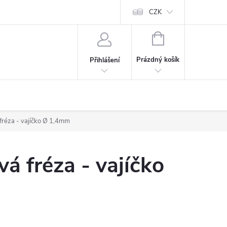
CZK
NÁKUPNÍ
KOŠÍK
Prázdný košík
Přihlášení
fréza - vajíčko Ø 1,4mm
á fréza - vajíčko