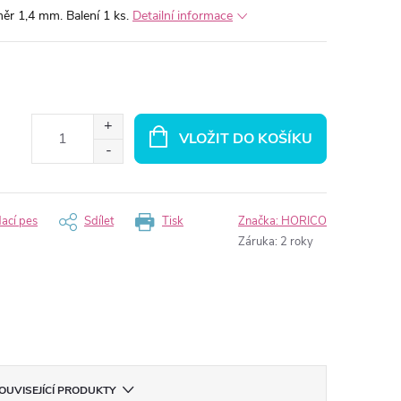
ěr 1,4 mm. Balení 1 ks.
Detailní informace
VLOŽIT DO KOŠÍKU
dací pes
Sdílet
Tisk
Značka:
HORICO
Záruka
:
2 roky
OUVISEJÍCÍ PRODUKTY