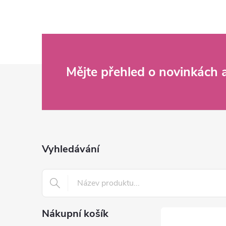
Z
Mějte přehled o novinkách
á
p
a
Vyhledávání
t
í
Nákupní košík