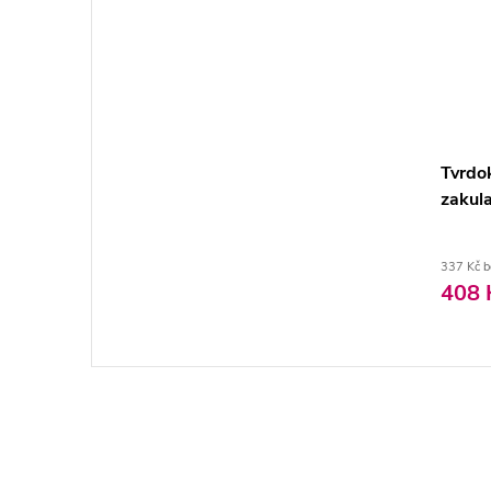
Tvrdo
zakul
337 Kč 
408 