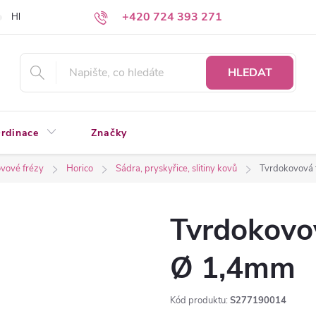
+420 724 393 271
Hledáte a nenacházíte?
Napište nám
HLEDAT
rdinace
Značky
vové frézy
Horico
Sádra, pryskyřice, slitiny kovů
Tvrdokovová 
Tvrdokovov
Ø 1,4mm
Kód produktu:
S277190014