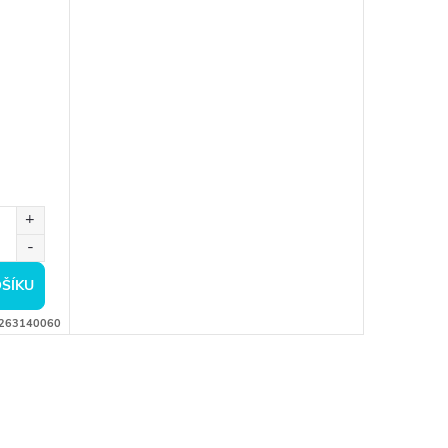
ŠÍKU
263140060