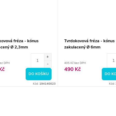
kovová fréza - kónus
Tvrdokovová fréza - kónus
acený Ø 2,3mm
zakulacený Ø 6mm
bez DPH
405 Kč bez DPH
Kč
490 Kč
DO KOŠÍKU
DO KO
Kód:
194140023
Kód: