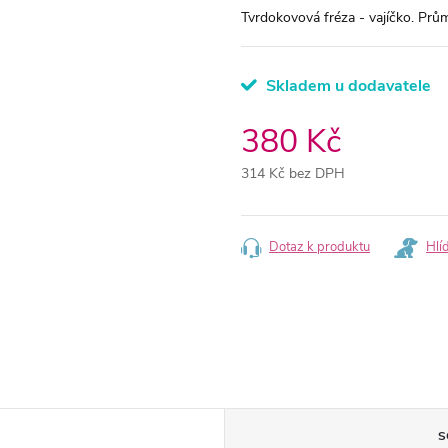
Tvrdokovová fréza - vajíčko. Prům
Skladem u dodavatele
380 Kč
314 Kč bez DPH
Měrná
cena:
Dotaz k produktu
Hlí
S