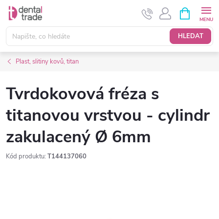
Přejít
NÁKUPNÍ
KOŠÍK
na
obsah
HLEDAT
Plast, slitiny kovů, titan
Tvrdokovová fréza s
titanovou vrstvou - cylindr
zakulacený Ø 6mm
Kód produktu:
T144137060