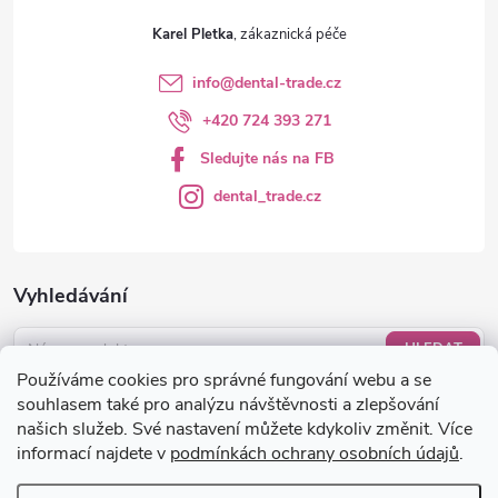
Karel Pletka
info
@
dental-trade.cz
+420 724 393 271
Sledujte nás na FB
dental_trade.cz
Vyhledávání
HLEDAT
Používáme cookies pro správné fungování webu a se
Nákupní košík
souhlasem také pro analýzu návštěvnosti a zlepšování
našich služeb. Své nastavení můžete kdykoliv změnit. Více
informací najdete v
podmínkách ochrany osobních údajů
.
0
KS /
0 KČ