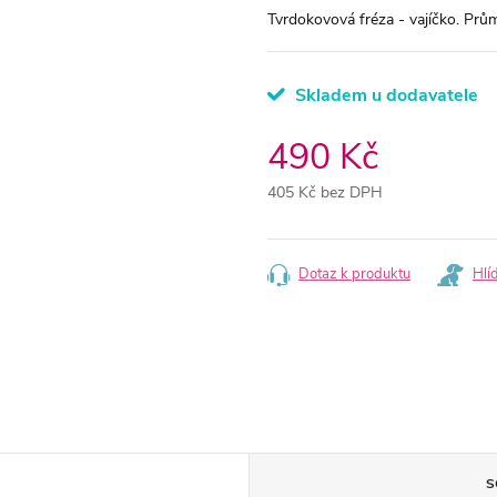
Tvrdokovová fréza - vajíčko. Prů
Skladem u dodavatele
490 Kč
405 Kč bez DPH
Měrná
cena:
Dotaz k produktu
Hlí
S