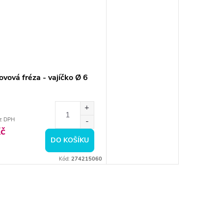
vová fréza - vajíčko Ø 6
z DPH
č
DO KOŠÍKU
Kód:
274215060