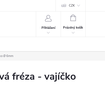
CZK
NÁKUPNÍ
KOŠÍK
Prázdný košík
Přihlášení
íčko Ø 6mm
á fréza - vajíčko