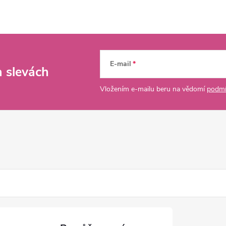
E-mail
a slevách
Vložením e-mailu beru na vědomí
podmí