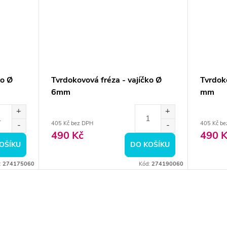
ko Ø
Tvrdokovová fréza - vajíčko Ø
Tvrdoko
6mm
mm
405 Kč bez DPH
405 Kč be
490 Kč
490 K
OŠÍKU
DO KOŠÍKU
:
274175060
Kód:
274190060