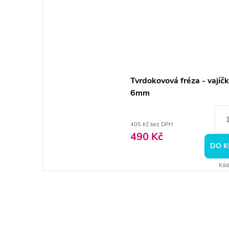
Tvrdokovová fréza - vajíč
6mm
405 Kč bez DPH
490 Kč
DO K
Kód