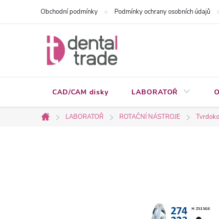
Přejít
Obchodní podmínky
Podmínky ochrany osobních údajů
na
obsah
CAD/CAM disky
LABORATOŘ
O
LABORATOŘ
ROTAČNÍ NÁSTROJE
Tvrdoko
Domů