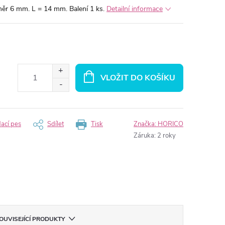
měr 6 mm. L = 14 mm. Balení 1 ks.
Detailní informace
VLOŽIT DO KOŠÍKU
dací pes
Sdílet
Tisk
Značka:
HORICO
Záruka
:
2 roky
OUVISEJÍCÍ PRODUKTY