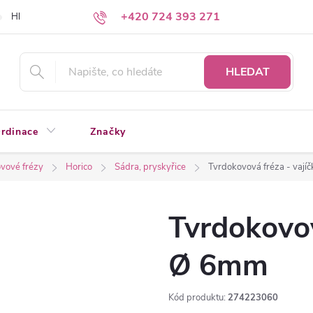
+420 724 393 271
Hledáte a nenacházíte?
Napište nám
HLEDAT
rdinace
Značky
vové frézy
Horico
Sádra, pryskyřice
Tvrdokovová fréza - vaj
Tvrdokovov
Ø 6mm
Kód produktu:
274223060