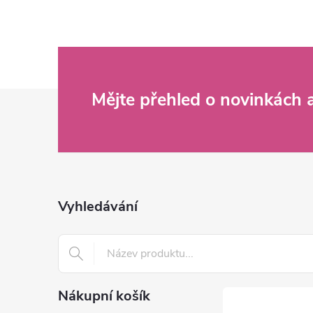
Z
Mějte přehled o novinkách
á
p
a
Vyhledávání
t
í
Nákupní košík