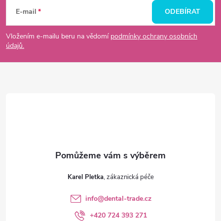
á
E-mail
ODEBÍRAT
p
Vložením e-mailu beru na vědomí
podmínky ochrany osobních
údajů.
a
t
í
Karel Pletka
info
@
dental-trade.cz
+420 724 393 271