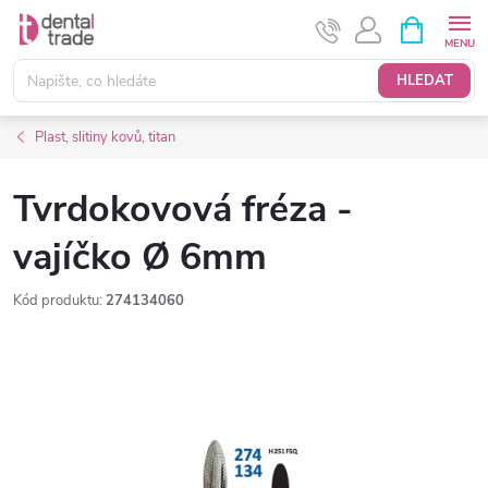
Přejít
NÁKUPNÍ
KOŠÍK
na
obsah
HLEDAT
Plast, slitiny kovů, titan
Tvrdokovová fréza -
vajíčko Ø 6mm
Kód produktu:
274134060