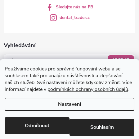
Sledujte nás na FB
dental_trade.cz
Vyhledávání
HLEDAT
Používáme cookies pro správné fungování webu a se
Nákupní košík
souhlasem také pro analýzu návštěvnosti a zlepšování
našich služeb. Své nastavení můžete kdykoliv změnit. Více
informací najdete v
podmínkách ochrany osobních údajů
.
0
KS /
0 KČ
Nastavení
Copyright 2026
dental-trade.cz
. Všechna práva vyhrazena.
Upravit
nastavení cookies
Odmítnout
Souhlasím
Vytvořil Shoptet