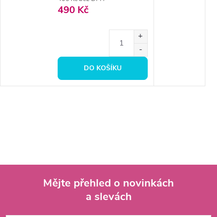
490 Kč
DO KOŠÍKU
Mějte přehled o novinkách
a slevách
Z