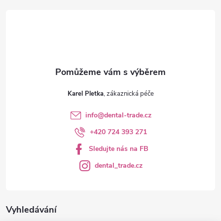
t
í
Karel Pletka
info
@
dental-trade.cz
+420 724 393 271
Sledujte nás na FB
dental_trade.cz
Vyhledávání