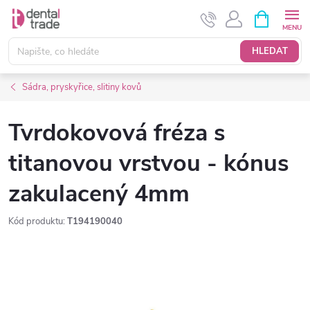
Přejít
NÁKUPNÍ
KOŠÍK
na
obsah
HLEDAT
Sádra, pryskyřice, slitiny kovů
Tvrdokovová fréza s
titanovou vrstvou - kónus
zakulacený 4mm
Kód produktu:
T194190040