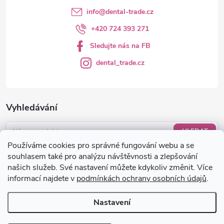
info
@
dental-trade.cz
+420 724 393 271
Sledujte nás na FB
dental_trade.cz
Vyhledávání
HLEDAT
Používáme cookies pro správné fungování webu a se
Nákupní košík
souhlasem také pro analýzu návštěvnosti a zlepšování
našich služeb. Své nastavení můžete kdykoliv změnit. Více
informací najdete v
podmínkách ochrany osobních údajů
.
0
KS /
0 KČ
Nastavení
Copyright 2026
dental-trade.cz
. Všechna práva vyhrazena.
Upravit