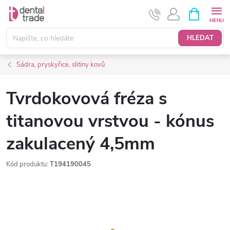
Přejít
NÁKUPNÍ
KOŠÍK
na
obsah
HLEDAT
Sádra, pryskyřice, slitiny kovů
Tvrdokovová fréza s
titanovou vrstvou - kónus
zakulacený 4,5mm
Kód produktu:
T194190045