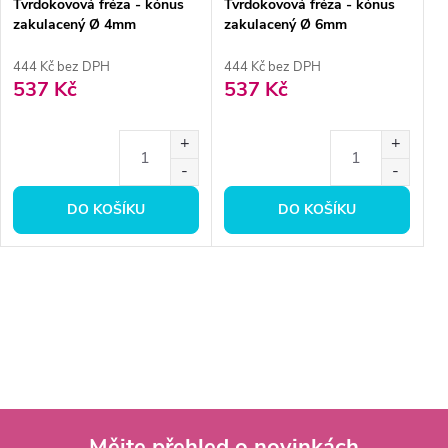
Tvrdokovová fréza - kónus
Tvrdokovová fréza - kónus
zakulacený Ø 4mm
zakulacený Ø 6mm
444 Kč bez DPH
444 Kč bez DPH
537 Kč
537 Kč
DO KOŠÍKU
DO KOŠÍKU
Mějte přehled o novinkách