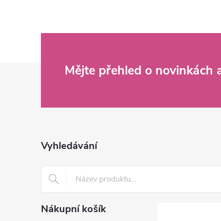
Z
Mějte přehled o novinkách
á
p
a
Vyhledávání
t
í
Nákupní košík