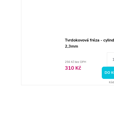
Tvrdokovová fréza - cylin
2,3mm
256 Kč bez DPH
310 Kč
DO K
Kód