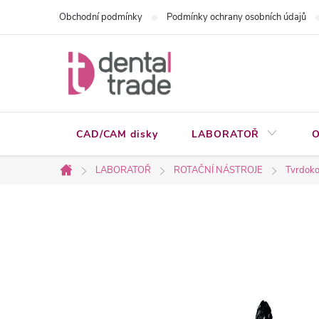
Přejít
Obchodní podmínky
Podmínky ochrany osobních údajů
na
obsah
CAD/CAM disky
LABORATOŘ
O
LABORATOŘ
ROTAČNÍ NÁSTROJE
Tvrdoko
Domů