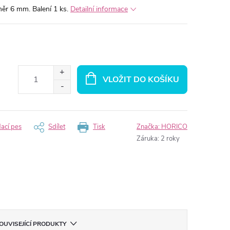
měr 6 mm. Balení 1 ks.
Detailní informace
VLOŽIT DO KOŠÍKU
dací pes
Sdílet
Tisk
Značka:
HORICO
Záruka
:
2 roky
OUVISEJÍCÍ PRODUKTY