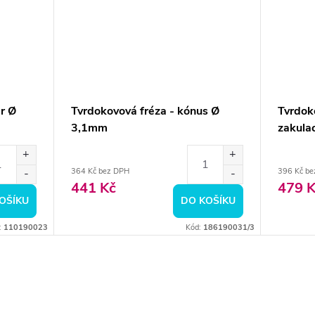
dr Ø
Tvrdokovová fréza - kónus Ø
Tvrdok
3,1mm
zakula
364 Kč bez DPH
396 Kč be
441 Kč
479 K
OŠÍKU
DO KOŠÍKU
:
110190023
Kód:
186190031/3