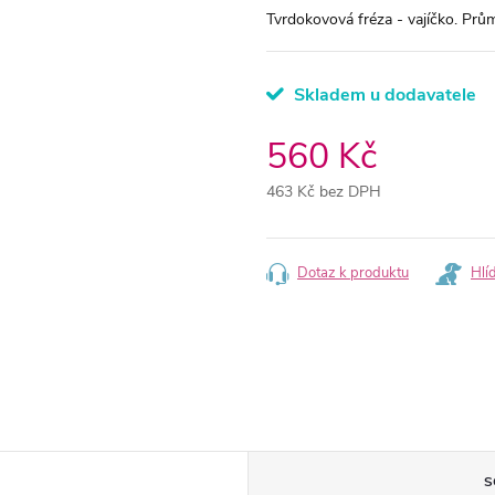
Tvrdokovová fréza - vajíčko. Prů
Skladem u dodavatele
560 Kč
463 Kč bez DPH
Měrná
cena:
Dotaz k produktu
Hlí
S