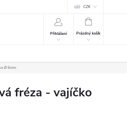
CZK
NÁKUPNÍ
KOŠÍK
Prázdný košík
Přihlášení
íčko Ø 6mm
á fréza - vajíčko