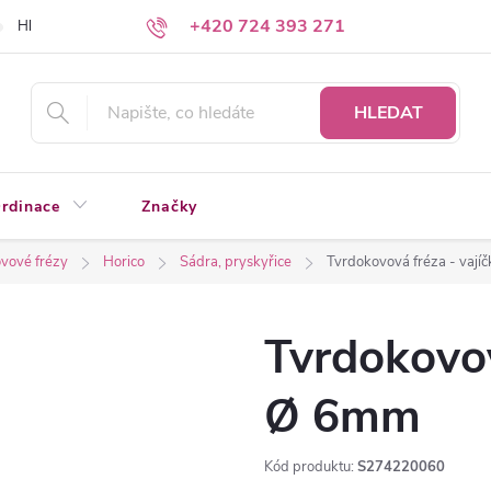
+420 724 393 271
Hledáte a nenacházíte?
Napište nám
HLEDAT
rdinace
Značky
vové frézy
Horico
Sádra, pryskyřice
Tvrdokovová fréza - vaj
Tvrdokovov
Ø 6mm
Kód produktu:
S274220060