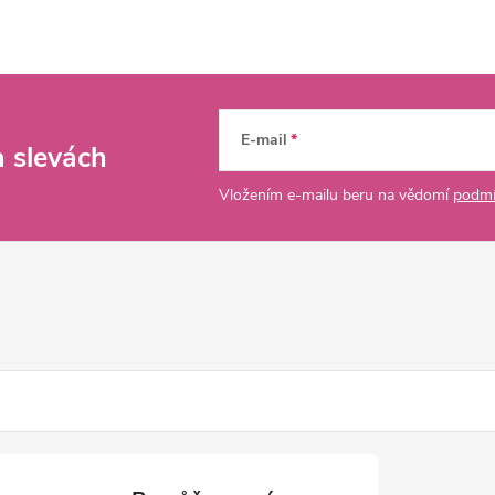
E-mail
a slevách
Vložením e-mailu beru na vědomí
podmí