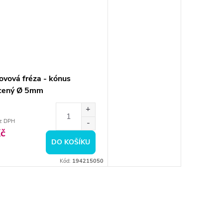
ovová fréza - kónus
cený Ø 5mm
z DPH
č
DO KOŠÍKU
Kód:
194215050