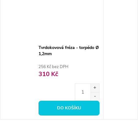
Tvrdokovová fréza - torpédo Ø
1,2mm
256 Kč bez DPH
310 Kč
DO KOŠÍKU