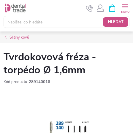
Přejít
NÁKUPNÍ
KOŠÍK
na
obsah
HLEDAT
Slitiny kovů
Tvrdokovová fréza -
torpédo Ø 1,6mm
Kód produktu:
289140016