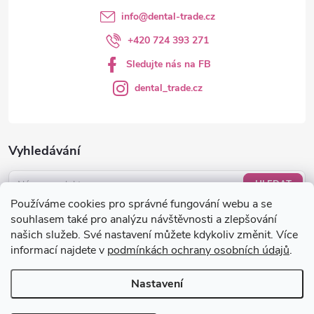
info
@
dental-trade.cz
+420 724 393 271
Sledujte nás na FB
dental_trade.cz
Vyhledávání
HLEDAT
Používáme cookies pro správné fungování webu a se
Nákupní košík
souhlasem také pro analýzu návštěvnosti a zlepšování
našich služeb. Své nastavení můžete kdykoliv změnit. Více
informací najdete v
podmínkách ochrany osobních údajů
.
0
KS /
0 KČ
Nastavení
Copyright 2026
dental-trade.cz
. Všechna práva vyhrazena.
Upravit