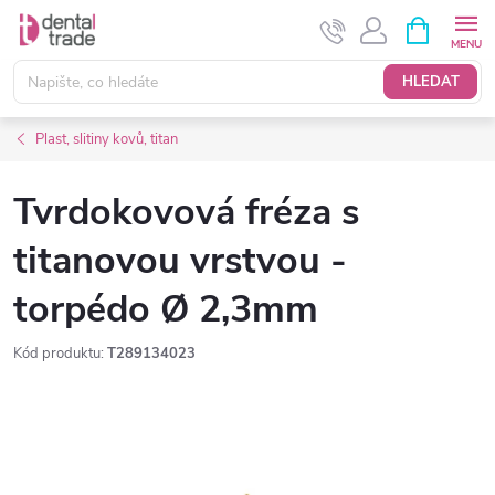
Přejít
NÁKUPNÍ
KOŠÍK
na
obsah
HLEDAT
Plast, slitiny kovů, titan
Tvrdokovová fréza s
titanovou vrstvou -
torpédo Ø 2,3mm
Kód produktu:
T289134023