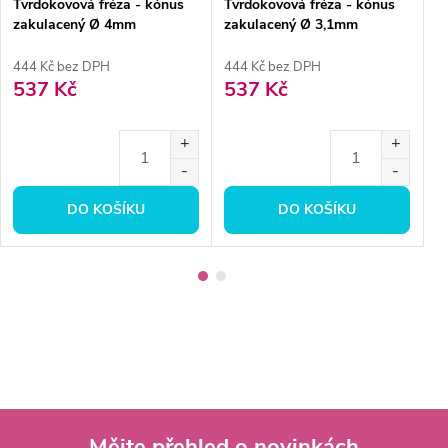
Tvrdokovová fréza - kónus
Tvrdokovová fréza - kónus
T
zakulacený Ø 4mm
zakulacený Ø 3,1mm
Ø
444 Kč bez DPH
444 Kč bez DPH
2
537 Kč
537 Kč
3
DO KOŠÍKU
DO KOŠÍKU
Mějte přehled o novinkách