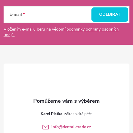
Z
á
E-mail
ODEBÍRAT
p
Vložením e-mailu beru na vědomí
podmínky ochrany osobních
údajů.
a
t
í
Karel Pletka
info
@
dental-trade.cz