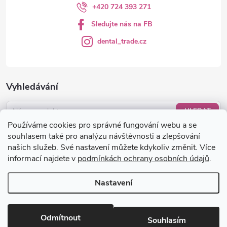
+420 724 393 271
Sledujte nás na FB
dental_trade.cz
Vyhledávání
HLEDAT
Používáme cookies pro správné fungování webu a se
Nákupní košík
souhlasem také pro analýzu návštěvnosti a zlepšování
našich služeb. Své nastavení můžete kdykoliv změnit. Více
informací najdete v
podmínkách ochrany osobních údajů
.
0
KS /
0 KČ
Nastavení
Copyright 2026
dental-trade.cz
. Všechna práva vyhrazena.
Upravit
nastavení cookies
Odmítnout
Souhlasím