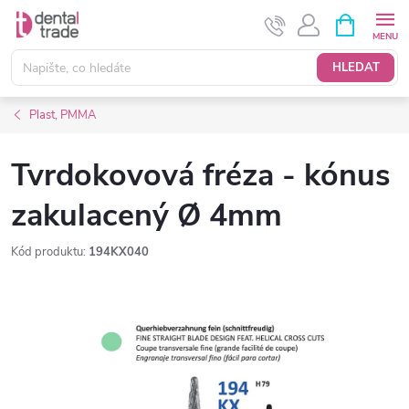
Přejít
NÁKUPNÍ
KOŠÍK
na
obsah
HLEDAT
Plast, PMMA
Tvrdokovová fréza - kónus
zakulacený Ø 4mm
Kód produktu:
194KX040