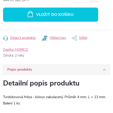
444 Kč bez DPH
Měrná
cena:
VLOŽIT DO KOŠÍKU
Dotaz k produktu
Hlídací pes
Sdílet
Značka:
HORICO
Záruka
:
2 roky
Popis produktu
Detailní popis produktu
Tvrdokovová fréza - kónus zakulacený. Průměr 4 mm. L = 13 mm.
Balení 1 ks.