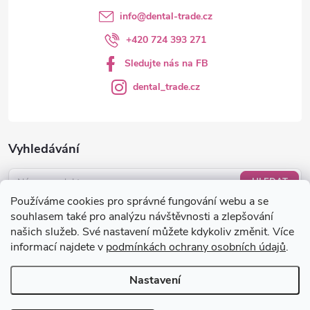
info
@
dental-trade.cz
+420 724 393 271
Sledujte nás na FB
dental_trade.cz
Vyhledávání
HLEDAT
Používáme cookies pro správné fungování webu a se
Nákupní košík
souhlasem také pro analýzu návštěvnosti a zlepšování
našich služeb. Své nastavení můžete kdykoliv změnit. Více
informací najdete v
podmínkách ochrany osobních údajů
.
0
KS /
0 KČ
Nastavení
Copyright 2026
dental-trade.cz
. Všechna práva vyhrazena.
Upravit