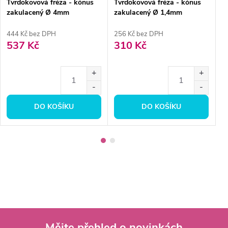
Tvrdokovová fréza - kónus
Tvrdokovová fréza - kónus
T
zakulacený Ø 4mm
zakulacený Ø 1,4mm
Ø
444 Kč bez DPH
256 Kč bez DPH
4
537 Kč
310 Kč
5
DO KOŠÍKU
DO KOŠÍKU
Mějte přehled o novinkách