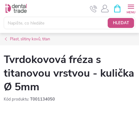
Přejít
NÁKUPNÍ
KOŠÍK
na
obsah
HLEDAT
Plast, slitiny kovů, titan
Tvrdokovová fréza s
titanovou vrstvou - kulička
Ø 5mm
Kód produktu:
T001134050