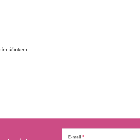
tním účinkem.
E-mail