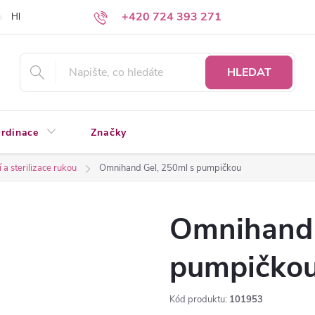
+420 724 393 271
Hledáte a nenacházíte?
Napište nám
HLEDAT
rdinace
Značky
 a sterilizace rukou
Omnihand Gel, 250ml s pumpičkou
Omnihand 
pumpičko
Kód produktu:
101953