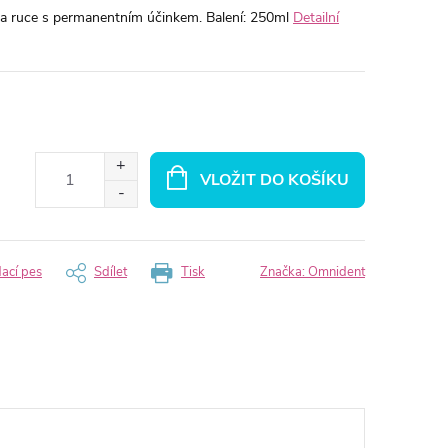
na ruce s permanentním účinkem.
Balení: 250ml
Detailní
VLOŽIT DO KOŠÍKU
dací pes
Sdílet
Tisk
Značka:
Omnident