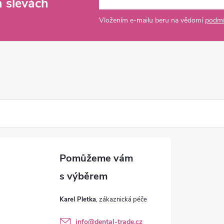
a slevách
Vložením e-mailu beru na vědomí
podmí
Karel Pletka
info
@
dental-trade.cz