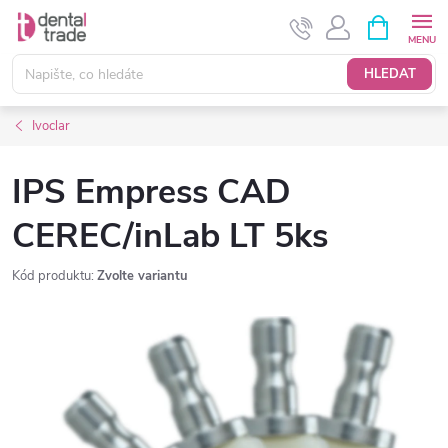
Přejít
NÁKUPNÍ
KOŠÍK
na
obsah
HLEDAT
Ivoclar
IPS Empress CAD
CEREC/inLab LT 5ks
Kód produktu:
Zvolte variantu