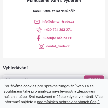
Karel Pletka
info
@
dental-trade.cz
+420 724 393 271
Sledujte nás na FB
dental_trade.cz
Vyhledávání
HLEDAT
Používáme cookies pro správné fungování webu a se
Nákupní košík
souhlasem také pro analýzu návštěvnosti a zlepšování
našich služeb. Své nastavení můžete kdykoliv změnit. Více
informací najdete v
podmínkách ochrany osobních údajů
.
0
KS /
0 KČ