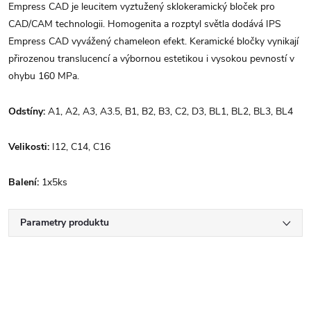
Empress CAD je leucitem vyztužený sklokeramický bloček pro
CAD/CAM technologii.
Homogenita a rozptyl světla dodává IPS
Empress CAD vyvážený chameleon efekt.
Keramické bločky vynikají
přirozenou translucencí a výbornou estetikou i vysokou pevností v
ohybu 160 MPa.
Odstíny:
A1, A2, A3, A3.5, B1, B2, B3, C2, D3, BL1, BL2, BL3, BL4
Velikosti:
I12, C14, C16
Balení:
1x5ks
Parametry produktu