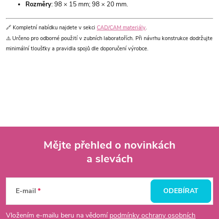
Rozměry
: 98 × 15 mm; 98 × 20 mm.
🔗 Kompletní nabídku najdete v sekci
CAD/CAM materiály
.
⚠️ Určeno pro odborné použití v zubních laboratořích. Při návrhu konstrukce dodržujte
minimální tloušťky a pravidla spojů dle doporučení výrobce.
Mějte přehled o novinkách
a slevách
Z
á
E-mail
ODEBÍRAT
p
Vložením e-mailu beru na vědomí
podmínky ochrany osobních