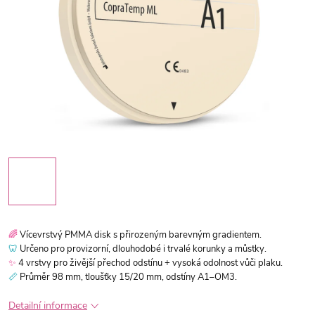
🌈
Vícevrstvý PMMA disk s přirozeným barevným gradientem.
🦷
Určeno pro provizorní, dlouhodobé i trvalé korunky a můstky.
✨
4 vrstvy pro živější přechod odstínu + vysoká odolnost vůči plaku.
📏
Průměr 98 mm, tloušťky 15/20 mm, odstíny A1–OM3.
Detailní informace