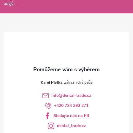
údajů.
a
t
í
Karel Pletka
info
@
dental-trade.cz
+420 724 393 271
Sledujte nás na FB
dental_trade.cz