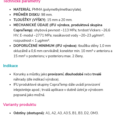
Technické parametry
MATERIÁL
: PMMA (polymethylmethacrylate).
PRŮMĚR DISKU
: 98 mm.
TLOUŠŤKY (VÝŠKY)
: 15 mm a 20 mm.
MECHANICKÉ ÚDAJE (IFU výrobce, produktová skupina
CopraTemp)
: ohybová pevnost ~113 MPa; tvrdost Vickers ~26,6
HV; E-modul ~2771 MPa; nasákavost vody ~20–23 μg/mm³;
rozpustnost < 1 μg/mm³.
DOPORUČENÉ MINIMUM (IFU výrobce)
: tloušťka stěny 1,0 mm
okluzálně a 0,6 mm cervikálně; konektor min. 10 mm² v anterioru a
15 mm² v posterioru; v posterioru max. 2 členy.
Indikace
Korunky a můstky jako
provizorní
,
dlouhodobé
nebo
trvalé
náhrady (dle indikací výrobce).
IFU produktové skupiny CopraTemp dále uvádí provizorní
inleje/onleje apod.; trvalá aplikace v dutině ústní je výrobcem
popsaná jako možná.
Varianty produktu
Odstíny (dostupné)
: A1, A2, A3, A3.5, B1, B3, D2, OM3.