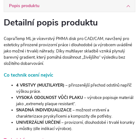
Popis produktu
Detailní popis produktu
CopraTemp ML je vícevrstvý PMMA disk pro CAD/CAM, navržený pro
esteticky přirozené provizorní práce i dlouhodobé (a výrobcem uváděné
jako možné i trvalé) náhrady. Díky multilayer skladbě vzniká plynulý
barevný gradient, který pomáhá dosáhnout „živějšího“ výsledku bez
složitého dobarvování.
Co technik ocení nejvíc
4 VRSTVY (MULTILAYER)
– přirozenější přechod odstínů napříč
výškou práce.
VYSOKÁ ODOLNOST VŮČI PLAKU
– výrobce popisuje materiál
jako „extremely plaque resistant“.
SNADNÁ INDIVIDUALIZACE
– možnost vrstvení a
charakterizace pryskyřicemi a kompozity dle potřeby.
UNIVERZÁLNÍ URČENÍ
– provizorní, dlouhodobé i trvalé korunky
a můstky (dle indikací výrobce).