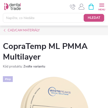
Přejít
NÁKUPNÍ
KOŠÍK
na
obsah
HLEDAT
CAD/CAM MATERIÁLY
CopraTemp ML PMMA
Multilayer
Kód produktu:
Zvolte variantu
#top