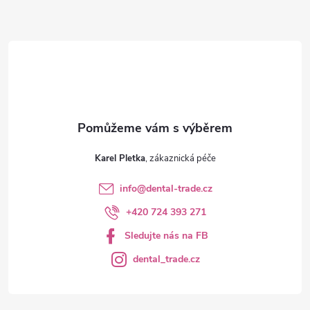
t
í
Karel Pletka
info
@
dental-trade.cz
+420 724 393 271
Sledujte nás na FB
dental_trade.cz