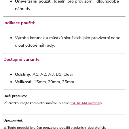
Univerzální použití:
Ideální pro provizorní i dlouhodobé
náhrady.
Indikace použití:
Výroba korunek a můstků sloužících jako provizorní nebo
dlouhodobé náhrady.
Dostupné varianty:
Odstíny:
A1, A2, A3, B1, Clear
Velikosti:
15mm, 20mm, 25mm
Další produkty:
🔗 Prozkoumejte kompletní nabídku v sekci
CAD/CAM materiály
Upozornění:
⚠️ Tento produkt je určen pouze pro použití v zubních laboratořích.