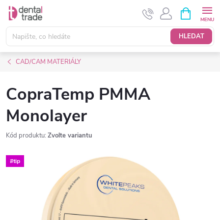
Přejít
NÁKUPNÍ
KOŠÍK
na
obsah
HLEDAT
CAD/CAM MATERIÁLY
CopraTemp PMMA
Monolayer
Kód produktu:
Zvolte variantu
#tip