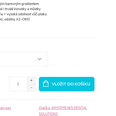
ným barevným gradientem.
é i trvalé korunky a můstky.
nu + vysoká odolnost vůči plaku.
mm, odstíny A1–OM3.
VLOŽIT DO KOŠÍKU
dací pes
Značka:
WHITEPEAKS DENTAL
SOLUTIONS