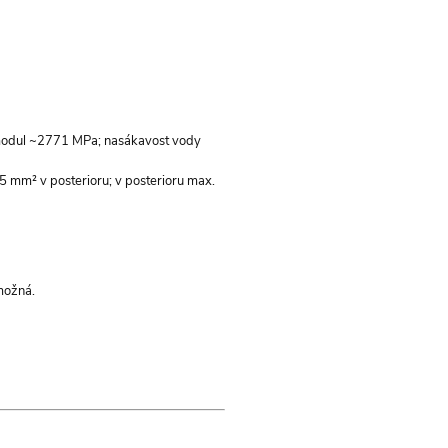
modul ~2771 MPa; nasákavost vody
5 mm² v posterioru; v posterioru max.
možná.