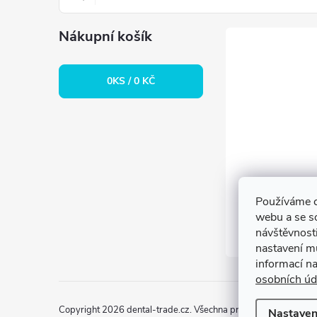
í
Nákupní košík
0
KS /
0 KČ
Používáme c
webu a se s
návštěvnosti
nastavení m
informací n
osobních úd
Copyright 2026
dental-trade.cz
. Všechna práva vyhrazena.
Upr
Nastaven