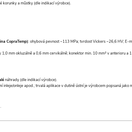
lé korunky a můstky (dle indikací výrobce).
ina CopraTemp)
: ohybová pevnost ~113 MPa; tvrdost Vickers ~26,6 HV; E-
ěny 1,0 mm okluzálně a 0,6 mm cervikálně; konektor min. 10 mm² v anterioru a 1
alé
náhrady (dle indikací výrobce).
inleje/onleje apod.; trvalá aplikace v dutině ústní je výrobcem popsaná jako 
.