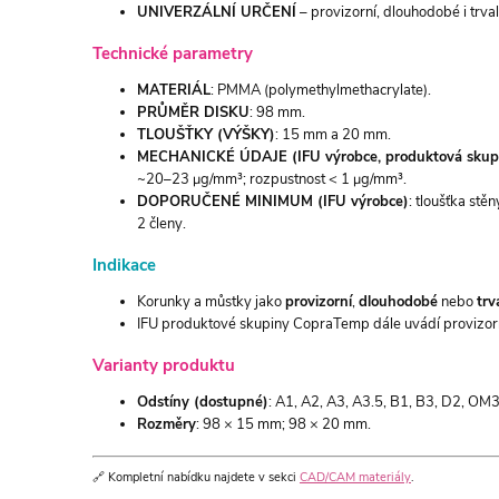
UNIVERZÁLNÍ URČENÍ
– provizorní, dlouhodobé i trva
Technické parametry
MATERIÁL
: PMMA (polymethylmethacrylate).
PRŮMĚR DISKU
: 98 mm.
TLOUŠŤKY (VÝŠKY)
: 15 mm a 20 mm.
MECHANICKÉ ÚDAJE (IFU výrobce, produktová skup
~20–23 μg/mm³; rozpustnost < 1 μg/mm³.
DOPORUČENÉ MINIMUM (IFU výrobce)
: tloušťka st
2 členy.
Indikace
Korunky a můstky jako
provizorní
,
dlouhodobé
nebo
trv
IFU produktové skupiny CopraTemp dále uvádí provizorní 
Varianty produktu
Odstíny (dostupné)
: A1, A2, A3, A3.5, B1, B3, D2, OM3
Rozměry
: 98 × 15 mm; 98 × 20 mm.
🔗 Kompletní nabídku najdete v sekci
CAD/CAM materiály
.