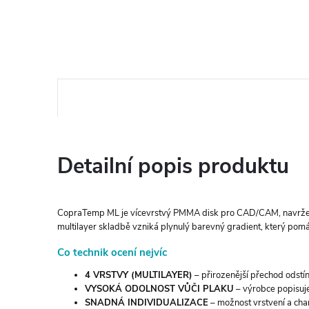
Detailní popis produktu
CopraTemp ML je vícevrstvý PMMA disk pro CAD/CAM, navržený 
multilayer skladbě vzniká plynulý barevný gradient, který pom
Co technik ocení nejvíc
4 VRSTVY (MULTILAYER)
– přirozenější přechod odstí
VYSOKÁ ODOLNOST VŮČI PLAKU
– výrobce popisuje
SNADNÁ INDIVIDUALIZACE
– možnost vrstvení a cha