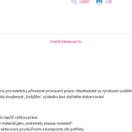
Sdílet
Tisk
POPIS PRODUKTU
pro esteticky přirozené provizorní práce i dlouhodobé (a výrobcem uváděné 
áhá dosáhnout „živějšího“ výsledku bez složitého dobarvování.
nů napříč výškou práce.
 materiál jako „extremely plaque resistant“.
rakterizace pryskyřicemi a kompozity dle potřeby.