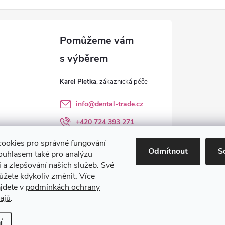
Karel Pletka
info
@
dental-trade.cz
+420 724 393 271
Sledujte nás na FB
ookies pro správné fungování
Odmítnout
S
ouhlasem také pro analýzu
dental_trade.cz
 a zlepšování našich služeb. Své
ůžete kdykoliv změnit. Více
ajdete v
podmínkách ochrany
ajů
.
avit nastavení cookies
í