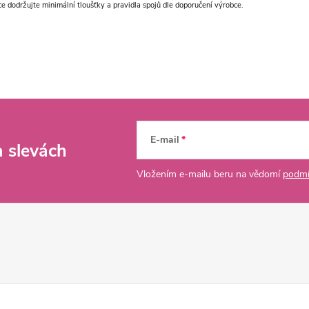
ce dodržujte minimální tloušťky a pravidla spojů dle doporučení výrobce.
E-mail
a slevách
Vložením e-mailu beru na vědomí
podmí