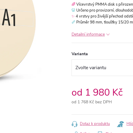
🌈
Vícevrstvý PMMA disk s přiroze
🦷
Určeno pro provizorní, dlouhodob
✨
4 vrstvy pro živější přechod odstí
📏
Průměr 98 mm, tloušťky 15/20 
Detailní informace
Varianta
od
1 980 Kč
od
1 768 Kč
bez DPH
Měrná
cena:
Dotaz k produktu
Hlí