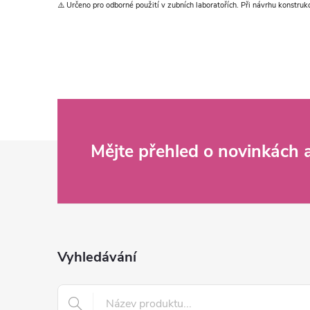
⚠️ Určeno pro odborné použití v zubních laboratořích. Při návrhu konstruk
Z
Mějte přehled o novinkách
á
p
a
Vyhledávání
t