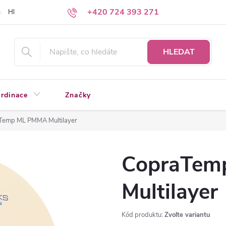
+420 724 393 271
Hledáte a nenacházíte?
Napište nám
HLEDAT
rdinace
Značky
Temp ML PMMA Multilayer
CopraTem
Multilayer
Kód produktu:
Zvolte variantu