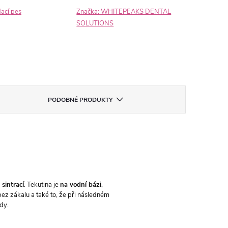
dací pes
Značka:
WHITEPEAKS DENTAL
SOLUTIONS
PODOBNÉ PRODUKTY
 sintrací
. Tekutina je
na vodní bázi
,
bez zákalu a také to, že při následném
ody.