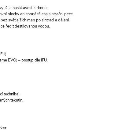
 využije nasákavost zirkonu.
ní plochy ani topná tělesa sintrační pece.
bez světlejších map po sintraci a dělení.
obce ředit destilovanou vodou.
IFU).
me EVO) – postup dle IFU.
í technika).
ených tekutin.
cker.