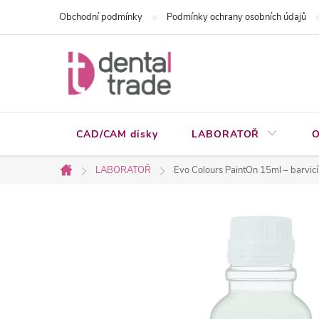
Přejít
Obchodní podmínky
Podmínky ochrany osobních údajů
na
obsah
CAD/CAM disky
LABORATOŘ
O
LABORATOŘ
Evo Colours PaintOn 15ml – barvicí 
Domů