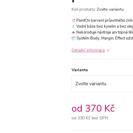
Kód produktu:
Zvolte variantu
🎨
PaintOn barvení průsvitného zir
💧
Vodní báze bez kyselin a bez olej
🔥
Nekoroduje nástroje ani topná těle
📦
Systém Body, Margin, Effect odst
Detailní informace
Varianta
od
370 Kč
od
330 Kč
bez DPH
Měrná
cena: