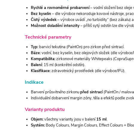
Rychlé a rovnoměrné probarvení
– vodní složení bez oleje
Bez kyselin
– dle výrobce nekoroduje kovové nástroje, pracov
Čistý výsledek
– výrobce uvádí „no turbidity“ (bez zákalu) a 
Možnost doladění intenzity
– příliš sytý odstín lze dle výr
Technické parametry
Typ:
barvicí tekutina (PaintOn) pro zirkon před sintrací.
Báze:
vodní, bez kyselin, bez olejových složek (dle výrobce/
Kompatibilita:
zirkonové materiály Whitepeaks (CopraSupre
Balení:
15 ml (konkrétní odstín).
Klasifikace:
zdravotnický prostředek (dle výrobce/IFU).
Indikace
Barvení průsvitného zirkonu
před sintrací
(PaintOn / malovac
Individuální dobarvení margin zóny, těla a efektů podle zvol
Varianty produktu
Objem:
všechny varianty jsou v balení
15 ml
.
Systém:
Body Colours, Margin Colours, Effect Colours + Blo