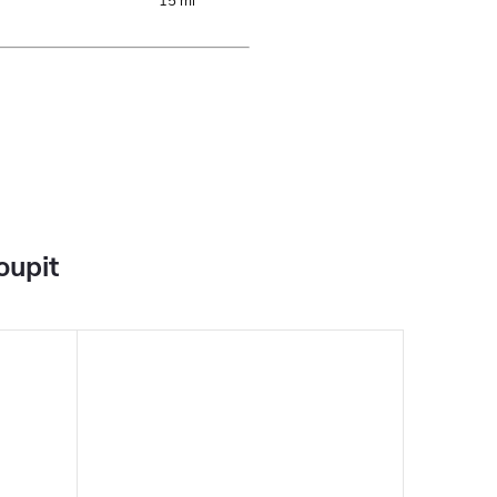
15 ml
oupit