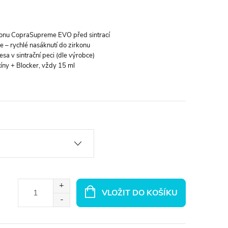
konu CopraSupreme EVO před sintrací
e – rychlé nasáknutí do zirkonu
sa v sintrační peci (dle výrobce)
íny + Blocker, vždy 15 ml
VLOŽIT DO KOŠÍKU