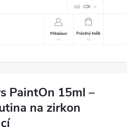
CZK
NÁKUPNÍ
KOŠÍK
Prázdný košík
Přihlášení
rs PaintOn 15ml –
kutina na zirkon
cí