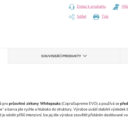
Dotaz k produktu
Hlí
Sdílet
Tisk
SOUVISEJÍCÍ PRODUKTY
ná pro
průsvitné zirkony Whitepeaks
(CopraSupreme EVO) a používá se
před
e“ a barva jde rychle a hluboko do struktury. Výrobce uvádí stabilní výsledek 
 je odstín příliš intenzivní, lze jej dle výrobce zesvětlit přidáním destilované v