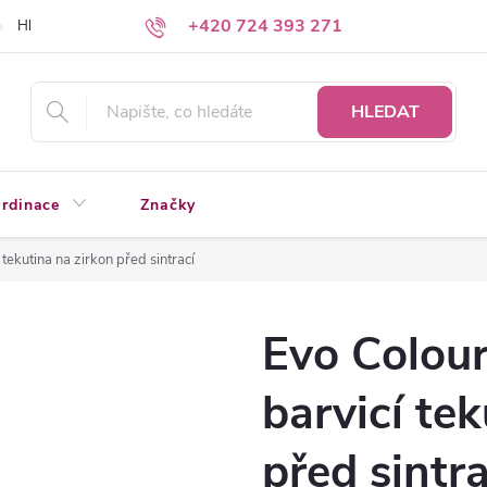
+420 724 393 271
Hledáte a nenacházíte?
Napište nám
HLEDAT
rdinace
Značky
tekutina na zirkon před sintrací
Evo Colou
barvicí te
před sintra