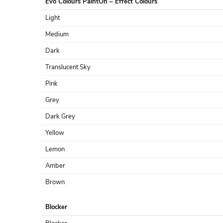
Evo Colours PaintOn – Effect Colours
Light
Medium
Dark
Translucent Sky
Pink
Grey
Dark Grey
Yellow
Lemon
Amber
Brown
Blocker