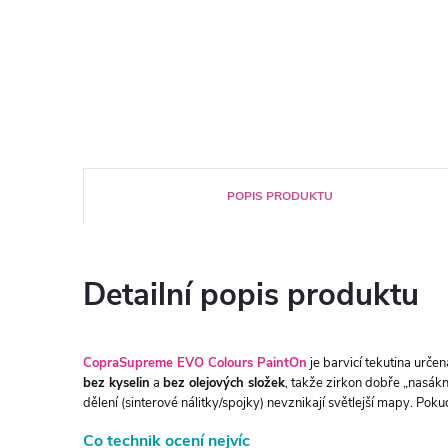
POPIS PRODUKTU
Detailní popis produktu
CopraSupreme EVO Colours PaintOn
je barvicí tekutina urče
bez kyselin
a
bez olejových složek
, takže zirkon dobře „nasákn
dělení (sinterové nálitky/spojky) nevznikají světlejší mapy. Pokud
Co technik ocení nejvíc