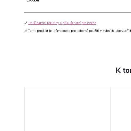
Blocker
🔗
Další barvicí tekutiny a příslušenství pro zirkon
⚠️ Tento produkt je určen pouze pro odborné použití v zubních laboratoří
K to