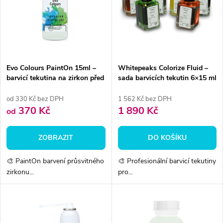
e
p
n
i
í
s
p
Evo Colours PaintOn 15ml –
Whitepeaks Colorize Fluid –
barvicí tekutina na zirkon před
sada barvicích tekutin 6×15 ml
p
sintrací
r
od 330 Kč bez DPH
1 562 Kč bez DPH
r
370 Kč
1 890 Kč
od
o
o
ZOBRAZIT
DO KOŠÍKU
d
d
🎨 PaintOn barvení průsvitného
🎨 Profesionální barvicí tekutiny
u
zirkonu...
pro...
u
k
k