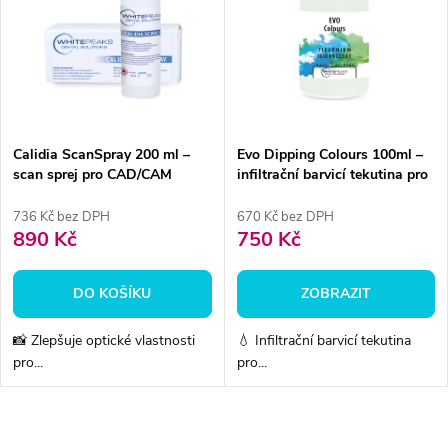
t
t
ů
ů
Calidia ScanSpray 200 ml –
Evo Dipping Colours 100ml –
scan sprej pro CAD/CAM
infiltrační barvicí tekutina pro
(extraorální)
zirkon před sintrací
736 Kč bez DPH
670 Kč bez DPH
890 Kč
750 Kč
DO KOŠÍKU
ZOBRAZIT
📸 Zlepšuje optické vlastnosti
💧 Infiltrační barvicí tekutina
pro...
pro...
O