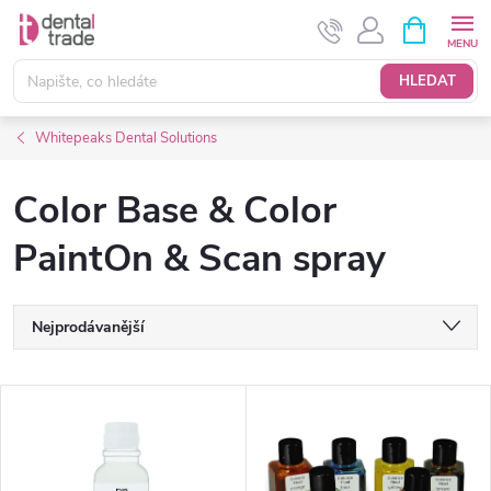
Přejít
NÁKUPNÍ
KOŠÍK
na
obsah
HLEDAT
Whitepeaks Dental Solutions
Color Base & Color
PaintOn & Scan spray
Ř
Nejprodávanější
a
Nejlevnější
V
Nejdražší
z
ý
Abecedně