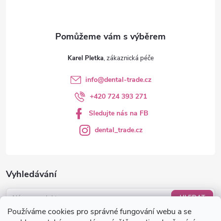
y
v
ý
Karel Pletka
p
info
@
dental-trade.cz
i
+420 724 393 271
s
Sledujte nás na FB
u
dental_trade.cz
Vyhledávání
HLEDAT
Používáme cookies pro správné fungování webu a se