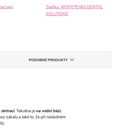
dací pes
Značka:
WHITEPEAKS DENTAL
SOLUTIONS
PODOBNÉ PRODUKTY
 sintrací
. Tekutina je
na vodní bázi
,
bez zákalu a také to, že při následném
ody.