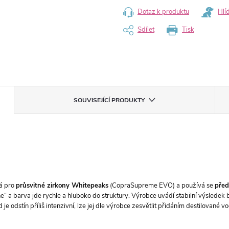
Dotaz k produktu
Hlí
Sdílet
Tisk
SOUVISEJÍCÍ PRODUKTY
ná pro
průsvitné zirkony Whitepeaks
(CopraSupreme EVO) a používá se
před
e“ a barva jde rychle a hluboko do struktury. Výrobce uvádí stabilní výsledek 
 je odstín příliš intenzivní, lze jej dle výrobce zesvětlit přidáním destilované v