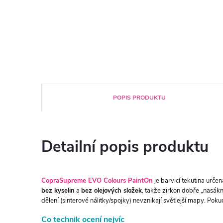
POPIS PRODUKTU
Detailní popis produktu
CopraSupreme EVO Colours PaintOn
je barvicí tekutina urče
bez kyselin
a
bez olejových složek
, takže zirkon dobře „nasákn
dělení (sinterové nálitky/spojky) nevznikají světlejší mapy. Pokud
Co technik ocení nejvíc