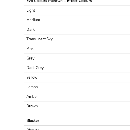
Evo Colours PaintOn – Effect Colours
Light
Medium
Dark
Translucent Sky
Pink
Grey
Dark Grey
Yellow
Lemon
Amber
Brown
Blocker