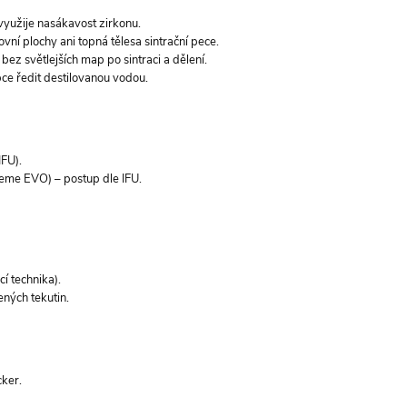
 využije nasákavost zirkonu.
ní plochy ani topná tělesa sintrační pece.
bez světlejších map po sintraci a dělení.
obce ředit destilovanou vodou.
IFU).
me EVO) – postup dle IFU.
í technika).
ených tekutin.
cker.