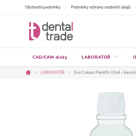
Přejít
Obchodní podmínky
Podmínky ochrany osobních údajů
na
obsah
CAD/CAM disky
LABORATOŘ
O
LABORATOŘ
Evo Colours PaintOn 15ml – barvicí 
Domů