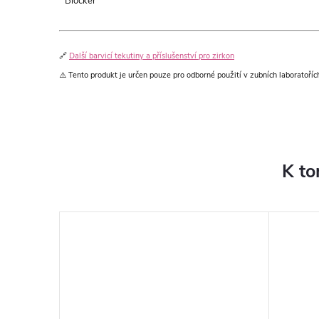
Blocker
🔗
Další barvicí tekutiny a příslušenství pro zirkon
⚠️ Tento produkt je určen pouze pro odborné použití v zubních laboratoří
K to