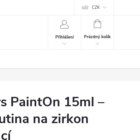
CZK
NÁKUPNÍ
KOŠÍK
Prázdný košík
Přihlášení
rs PaintOn 15ml –
kutina na zirkon
cí