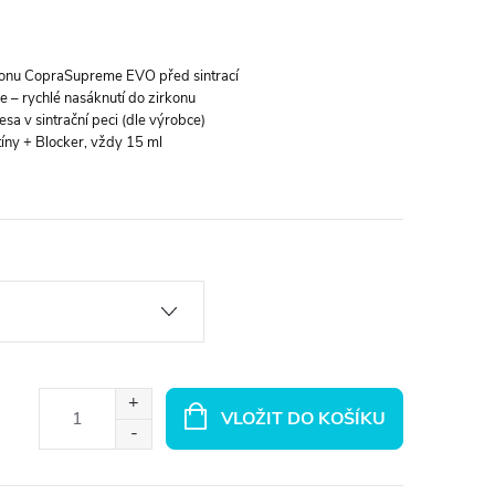
konu CopraSupreme EVO před sintrací
e – rychlé nasáknutí do zirkonu
sa v sintrační peci (dle výrobce)
íny + Blocker, vždy 15 ml
VLOŽIT DO KOŠÍKU