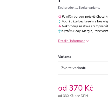
Kód produktu:
Zvolte variantu
🎨
PaintOn barvení průsvitného zir
💧
Vodní báze bez kyselin a bez olej
🔥
Nekoroduje nástroje ani topná těle
📦
Systém Body, Margin, Effect odst
Detailní informace
Varianta
od
370 Kč
od
330 Kč
bez DPH
Měrná
cena: