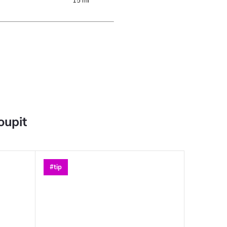
15 ml
oupit
#tip