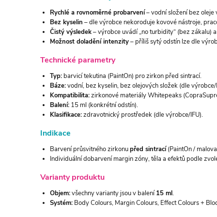
Rychlé a rovnoměrné probarvení
– vodní složení bez oleje
Bez kyselin
– dle výrobce nekoroduje kovové nástroje, pracov
Čistý výsledek
– výrobce uvádí „no turbidity“ (bez zákalu) a 
Možnost doladění intenzity
– příliš sytý odstín lze dle výr
Technické parametry
Typ:
barvicí tekutina (PaintOn) pro zirkon před sintrací.
Báze:
vodní, bez kyselin, bez olejových složek (dle výrobce/
Kompatibilita:
zirkonové materiály Whitepeaks (CopraSupre
Balení:
15 ml (konkrétní odstín).
Klasifikace:
zdravotnický prostředek (dle výrobce/IFU).
Indikace
Barvení průsvitného zirkonu
před sintrací
(PaintOn / malovac
Individuální dobarvení margin zóny, těla a efektů podle zvol
Varianty produktu
Objem:
všechny varianty jsou v balení
15 ml
.
Systém:
Body Colours, Margin Colours, Effect Colours + Blo