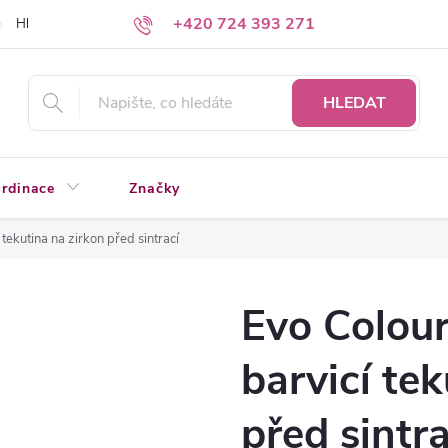
+420 724 393 271
Hledáte a nenacházíte?
Napište nám
HLEDAT
rdinace
Značky
tekutina na zirkon před sintrací
Evo Colou
barvicí te
před sintra