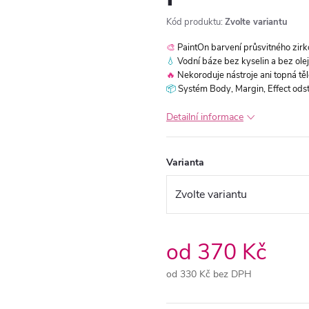
Kód produktu:
Zvolte variantu
🎨
PaintOn barvení průsvitného zir
💧
Vodní báze bez kyselin a bez olej
🔥
Nekoroduje nástroje ani topná těle
📦
Systém Body, Margin, Effect odst
Detailní informace
Varianta
od
370 Kč
od
330 Kč
bez DPH
Měrná
cena: