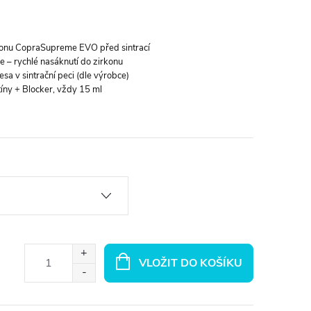
konu CopraSupreme EVO před sintrací
e – rychlé nasáknutí do zirkonu
sa v sintrační peci (dle výrobce)
íny + Blocker, vždy 15 ml
VLOŽIT DO KOŠÍKU