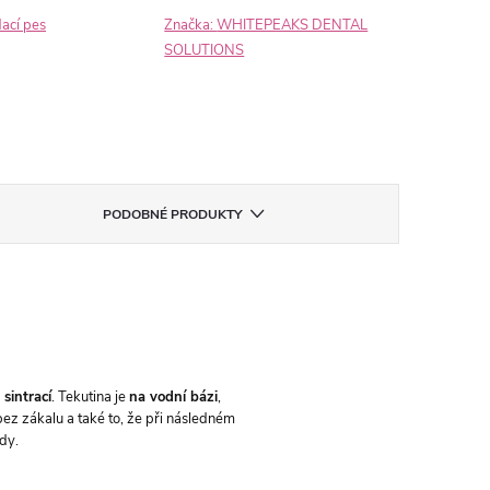
dací pes
Značka:
WHITEPEAKS DENTAL
SOLUTIONS
PODOBNÉ PRODUKTY
 sintrací
. Tekutina je
na vodní bázi
,
bez zákalu a také to, že při následném
ody.