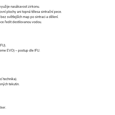
 využije nasákavost zirkonu.
ní plochy ani topná tělesa sintrační pece.
bez světlejších map po sintraci a dělení.
obce ředit destilovanou vodou.
IFU).
me EVO) – postup dle IFU.
í technika).
ených tekutin.
cker.