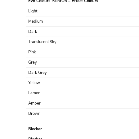
Evo Colours PaintOn – Effect Colours
Light
Medium
Dark
Translucent Sky
Pink
Grey
Dark Grey
Yellow
Lemon
Amber
Brown
Blocker