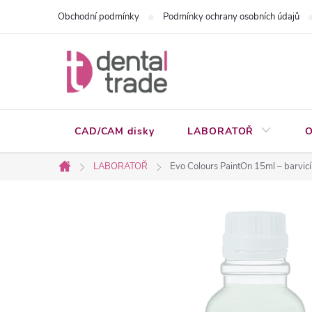
Přejít
Obchodní podmínky
Podmínky ochrany osobních údajů
na
obsah
CAD/CAM disky
LABORATOŘ
O
LABORATOŘ
Evo Colours PaintOn 15ml – barvicí 
Domů