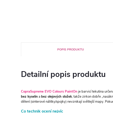
POPIS PRODUKTU
Detailní popis produktu
CopraSupreme EVO Colours PaintOn
je barvicí tekutina urče
bez kyselin
a
bez olejových složek
, takže zirkon dobře „nasákn
dělení (sinterové nálitky/spojky) nevznikají světlejší mapy. Pokud
Co technik ocení nejvíc