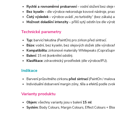
Rychlé a rovnoměrné probarvení
– vodní složení bez oleje
Bez kyselin
– dle výrobce nekoroduje kovové nástroje, pracov
Čistý výsledek
– výrobce uvádí „no turbidity“ (bez zákalu) a 
Možnost doladění intenzity
– příliš sytý odstín lze dle výr
Technické parametry
Typ:
barvicí tekutina (PaintOn) pro zirkon před sintrací.
Báze:
vodní, bez kyselin, bez olejových složek (dle výrobce/
Kompatibilita:
zirkonové materiály Whitepeaks (CopraSupre
Balení:
15 ml (konkrétní odstín).
Klasifikace:
zdravotnický prostředek (dle výrobce/IFU).
Indikace
Barvení průsvitného zirkonu
před sintrací
(PaintOn / malovac
Individuální dobarvení margin zóny, těla a efektů podle zvol
Varianty produktu
Objem:
všechny varianty jsou v balení
15 ml
.
Systém:
Body Colours, Margin Colours, Effect Colours + Blo