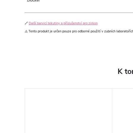
Blocker
🔗
Další barvicí tekutiny a příslušenství pro zirkon
⚠️ Tento produkt je určen pouze pro odborné použití v zubních laboratoří
K to