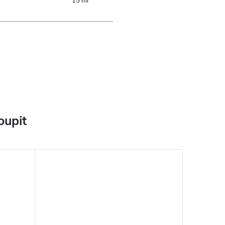
15 ml
oupit