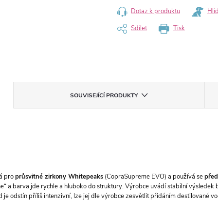
Dotaz k produktu
Hlí
Sdílet
Tisk
SOUVISEJÍCÍ PRODUKTY
ná pro
průsvitné zirkony Whitepeaks
(CopraSupreme EVO) a používá se
před
e“ a barva jde rychle a hluboko do struktury. Výrobce uvádí stabilní výsledek 
 je odstín příliš intenzivní, lze jej dle výrobce zesvětlit přidáním destilované v