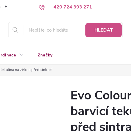
+420 724 393 271
Hledáte a nenacházíte?
Napište nám
HLEDAT
rdinace
Značky
tekutina na zirkon před sintrací
Evo Colou
barvicí te
před sintra