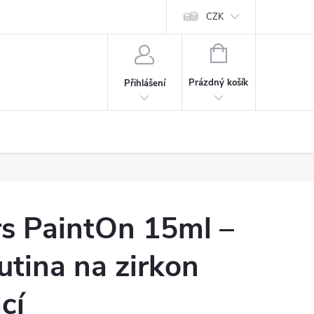
CZK
NÁKUPNÍ
KOŠÍK
Prázdný košík
Přihlášení
rs PaintOn 15ml –
kutina na zirkon
cí