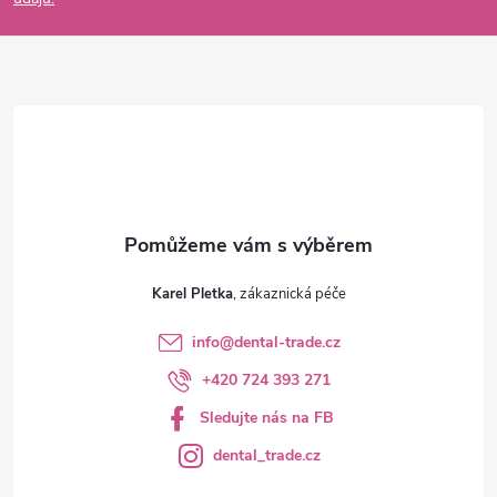
a
t
í
Karel Pletka
info
@
dental-trade.cz
+420 724 393 271
Sledujte nás na FB
dental_trade.cz