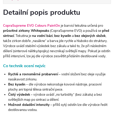
Detailní popis produktu
CopraSupreme EVO Colours PaintOn
je barvicí tekutina určená pro
průsvitné zirkony Whitepeaks
(CopraSupreme EVO) a používá se
před
sintrací
. Tekutina je
na vodní bázi
,
bez kyselin
a
bez olejových složek
,
takže zirkon dobře „nasákne“ a barva jde rychle a hluboko do struktury.
Výrobce uvádí stabilní výsledek bez zákalu a také to, že při následném
dělení (sinterové nálitky/spojky) nevznikají světlejší mapy. Pokud je odstín
příliš intenzivní, lze jej dle výrobce zesvětlit přidáním destilované vody.
Co technik ocení nejvíc
Rychlé a rovnoměrné probarvení
– vodní složení bez oleje využije
nasákavost zirkonu.
Bez kyselin
– dle výrobce nekoroduje kovové nástroje, pracovní
plochy ani topná tělesa sintrační pece.
Čistý výsledek
– výrobce uvádí „no turbidity“ (bez zákalu) a bez
světlejších map po sintraci a dělení.
Možnost doladění intenzity
– příliš sytý odstín lze dle výrobce ředit
destilovanou vodou.