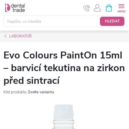
Přejít
NÁKUPNÍ
KOŠÍK
na
obsah
HLEDAT
LABORATOŘ
Evo Colours PaintOn 15ml
– barvicí tekutina na zirkon
před sintrací
Kód produktu:
Zvolte variantu