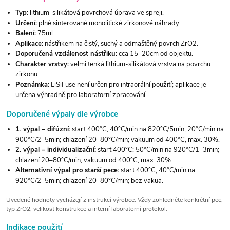
Typ:
lithium-silikátová povrchová úprava ve spreji.
Určení:
plně sinterované monolitické zirkonové náhrady.
Balení:
75ml.
Aplikace:
nástřikem na čistý, suchý a odmaštěný povrch ZrO2.
Doporučená vzdálenost nástřiku:
cca 15–20cm od objektu.
Charakter vrstvy:
velmi tenká lithium-silikátová vrstva na povrchu
zirkonu.
Poznámka:
LiSiFuse není určen pro intraorální použití; aplikace je
určena výhradně pro laboratorní zpracování.
Doporučené výpaly dle výrobce
1. výpal – difúzní:
start 400°C; 40°C/min na 820°C/5min; 20°C/min na
900°C/2–5min; chlazení 20–80°C/min; vakuum od 400°C, max. 30%.
2. výpal – individualizační:
start 400°C; 50°C/min na 920°C/1–3min;
chlazení 20–80°C/min; vakuum od 400°C, max. 30%.
Alternativní výpal pro starší pece:
start 400°C; 40°C/min na
920°C/2–5min; chlazení 20–80°C/min; bez vakua.
Uvedené hodnoty vycházejí z instrukcí výrobce. Vždy zohledněte konkrétní pec,
typ ZrO2, velikost konstrukce a interní laboratorní protokol.
Indikace použití