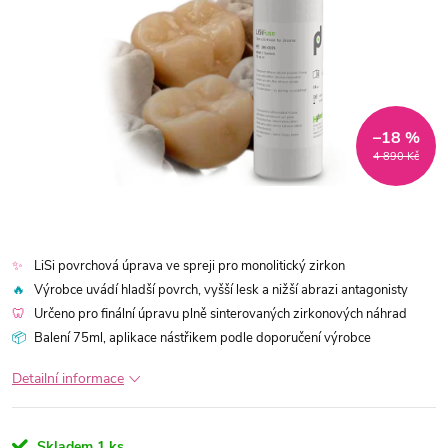
–18 %
4 890 Kč
✨
LiSi povrchová úprava ve spreji pro monolitický zirkon
🔥
Výrobce uvádí hladší povrch, vyšší lesk a nižší abrazi antagonisty
🦷
Určeno pro finální úpravu plně sinterovaných zirkonových náhrad
📦
Balení 75ml, aplikace nástřikem podle doporučení výrobce
Detailní informace
Skladem
1 ks