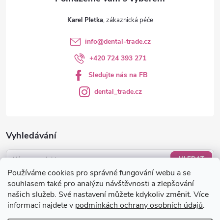
Karel Pletka
info
@
dental-trade.cz
+420 724 393 271
Sledujte nás na FB
dental_trade.cz
Vyhledávání
HLEDAT
Používáme cookies pro správné fungování webu a se
Nákupní košík
souhlasem také pro analýzu návštěvnosti a zlepšování
našich služeb. Své nastavení můžete kdykoliv změnit. Více
informací najdete v
podmínkách ochrany osobních údajů
.
0
KS /
0 KČ