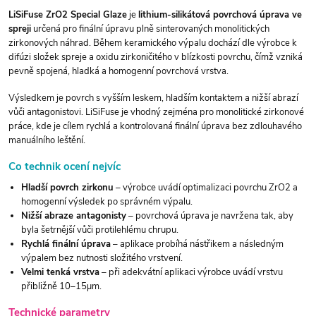
LiSiFuse ZrO2 Special Glaze
je
lithium-silikátová povrchová úprava ve
spreji
určená pro finální úpravu plně sinterovaných monolitických
zirkonových náhrad. Během keramického výpalu dochází dle výrobce k
difúzi složek spreje a oxidu zirkoničitého v blízkosti povrchu, čímž vzniká
pevně spojená, hladká a homogenní povrchová vrstva.
Výsledkem je povrch s vyšším leskem, hladším kontaktem a nižší abrazí
vůči antagonistovi. LiSiFuse je vhodný zejména pro monolitické zirkonové
práce, kde je cílem rychlá a kontrolovaná finální úprava bez zdlouhavého
manuálního leštění.
Co technik ocení nejvíc
Hladší povrch zirkonu
– výrobce uvádí optimalizaci povrchu ZrO2 a
homogenní výsledek po správném výpalu.
Nižší abraze antagonisty
– povrchová úprava je navržena tak, aby
byla šetrnější vůči protilehlému chrupu.
Rychlá finální úprava
– aplikace probíhá nástřikem a následným
výpalem bez nutnosti složitého vrstvení.
Velmi tenká vrstva
– při adekvátní aplikaci výrobce uvádí vrstvu
přibližně 10–15µm.
Technické parametry