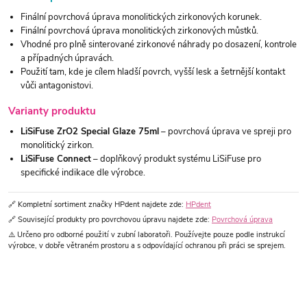
Finální povrchová úprava monolitických zirkonových korunek.
Finální povrchová úprava monolitických zirkonových můstků.
Vhodné pro plně sinterované zirkonové náhrady po dosazení, kontrole
a případných úpravách.
Použití tam, kde je cílem hladší povrch, vyšší lesk a šetrnější kontakt
vůči antagonistovi.
Varianty produktu
LiSiFuse ZrO2 Special Glaze 75ml
– povrchová úprava ve spreji pro
monolitický zirkon.
LiSiFuse Connect
– doplňkový produkt systému LiSiFuse pro
specifické indikace dle výrobce.
🔗 Kompletní sortiment značky HPdent najdete zde:
HPdent
🔗 Související produkty pro povrchovou úpravu najdete zde:
Povrchová úprava
⚠️ Určeno pro odborné použití v zubní laboratoři. Používejte pouze podle instrukcí
výrobce, v dobře větraném prostoru a s odpovídající ochranou při práci se sprejem.