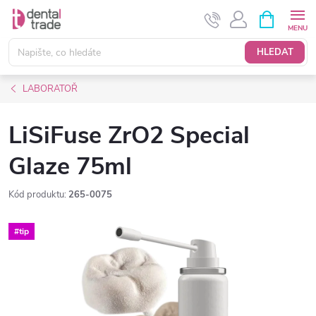
Přejít
NÁKUPNÍ
KOŠÍK
na
obsah
HLEDAT
LABORATOŘ
LiSiFuse ZrO2 Special
Glaze 75ml
Kód produktu:
265-0075
#tip