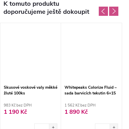
K tomuto produktu
doporučujeme ještě dokoupit
Skusové voskové valy měkké
Whitepeaks Colorize Fluid –
S
žluté 100ks
sada barvicích tekutin 6×15
ml
983 Kč bez DPH
1 562 Kč bez DPH
9
1 190 Kč
1 890 Kč
1