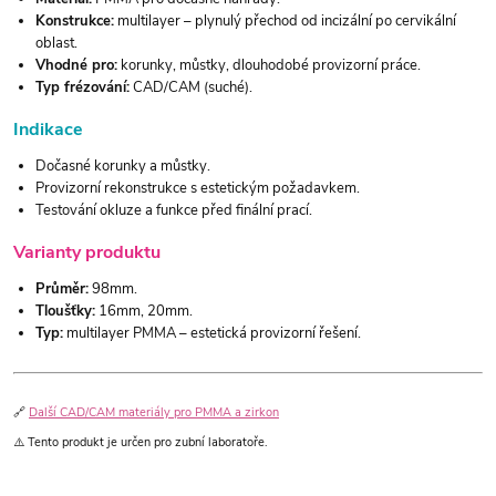
Konstrukce:
multilayer – plynulý přechod od incizální po cervikální
oblast.
Vhodné pro:
korunky, můstky, dlouhodobé provizorní práce.
Typ frézování:
CAD/CAM (suché).
Indikace
Dočasné korunky a můstky.
Provizorní rekonstrukce s estetickým požadavkem.
Testování okluze a funkce před finální prací.
Varianty produktu
Průměr:
98mm.
Tloušťky:
16mm, 20mm.
Typ:
multilayer PMMA – estetická provizorní řešení.
🔗
Další CAD/CAM materiály pro PMMA a zirkon
⚠️ Tento produkt je určen pro zubní laboratoře.