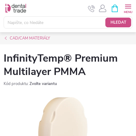
Přejít
NÁKUPNÍ
KOŠÍK
na
obsah
HLEDAT
CAD/CAM MATERIÁLY
InfinityTemp® Premium
Multilayer PMMA
Kód produktu:
Zvolte variantu