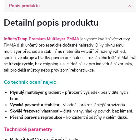
Popis produktu
Detailní popis produktu
InfinityTemp Premium Multilayer PMMA
je vysoce kvalitní vícevrstvý
PMMA disk určený pro estetické dočasné náhrady. Díky plynulému
multilayer přechodu a stabilnímu materiálu vytváří přirozený vzhled,
spolehlivé okraje a hladký povrch bez nutnosti rozsáhlého leštění. Materiál
se frézuje rychle, bez chippingu, a je ideální jak pro individuální korunky,
tak pro delší můstky nebo provizorní rekonstrukce.
Co technik ocení nejvíc
Plynulý multilayer gradient
– přirozený výsledek bez viditelných
hran.
Vysoká pevnost a stabilita
– vhodné i pro rozsáhlejší provizoria.
Skvělé frézovací vlastnosti
– čisté hrany, hladký povrch, bez lámání.
Přesná barevná reprodukce
– konzistentní odstíny v celém disku.
Technické parametry
Materiál:
PMMA pro dočasné náhrady.