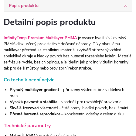
Popis produktu
Detailní popis produktu
InfinityTemp Premium Multilayer PMMA
je vysoce kvalitní vícevrstvý
PMMA disk určený pro estetické dočasné náhrady. Díky plynulému
multilayer přechodu a stabilnímu materiálu vytváří přirozený vzhled,
spolehlivé okraje a hladký povrch bez nutnosti rozsáhlého leštění. Materiál
se frézuje rychle, bez chippingu, a je ideální jak pro individuální korunky,
tak pro delší můstky nebo provizorní rekonstrukce.
Co technik ocení nejvíc
Plynulý multilayer gradient
– přirozený výsledek bez viditelných
hran.
Vysoká pevnost a stabilita
– vhodné i pro rozsáhlejší provizoria.
Skvělé frézovací vlastnosti
– čisté hrany, hladký povrch, bez lámání.
Přesná barevná reprodukce
– konzistentní odstíny v celém disku.
Technické parametry
Materiál:
PMMA pro dočasné náhrady.