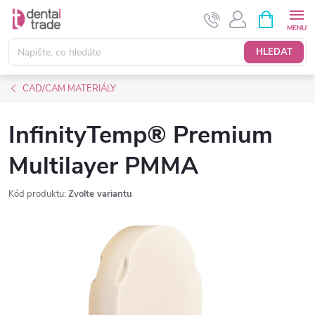
Přejít
NÁKUPNÍ
KOŠÍK
na
obsah
HLEDAT
CAD/CAM MATERIÁLY
InfinityTemp® Premium
Multilayer PMMA
Kód produktu:
Zvolte variantu