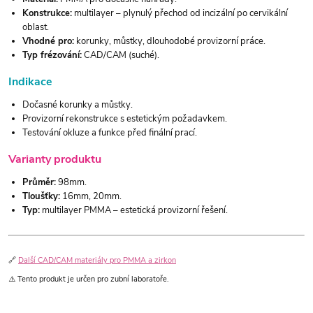
Konstrukce:
multilayer – plynulý přechod od incizální po cervikální
oblast.
Vhodné pro:
korunky, můstky, dlouhodobé provizorní práce.
Typ frézování:
CAD/CAM (suché).
Indikace
Dočasné korunky a můstky.
Provizorní rekonstrukce s estetickým požadavkem.
Testování okluze a funkce před finální prací.
Varianty produktu
Průměr:
98mm.
Tloušťky:
16mm, 20mm.
Typ:
multilayer PMMA – estetická provizorní řešení.
🔗
Další CAD/CAM materiály pro PMMA a zirkon
⚠️ Tento produkt je určen pro zubní laboratoře.